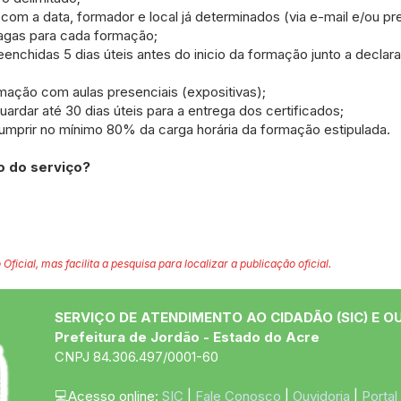
com a data, formador e local já determinados (via e-mail e/ou pr
agas para cada formação;
enchidas 5 dias úteis antes do inicio da formação junto a declar
mação com aulas presenciais (expositivas);
ardar até 30 dias úteis para a entrega dos certificados;
cumprir no mínimo 80% da carga horária da formação estipulada.
 do serviço?
 Oficial, mas facilita a pesquisa para localizar a publicação oficial.
SERVIÇO DE ATENDIMENTO AO CIDADÃO (SIC) E O
Prefeitura de Jordão - Estado do Acre
CNPJ 84.306.497/0001-60
💻Acesso online: 
SIC 
| 
Fale Conosco
 | 
Ouvidoria
 | 
Portal