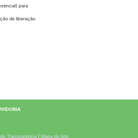
esencial) para
ação de liberação
UVIDORIA
 de Transparência
 | 
Mapa do Site