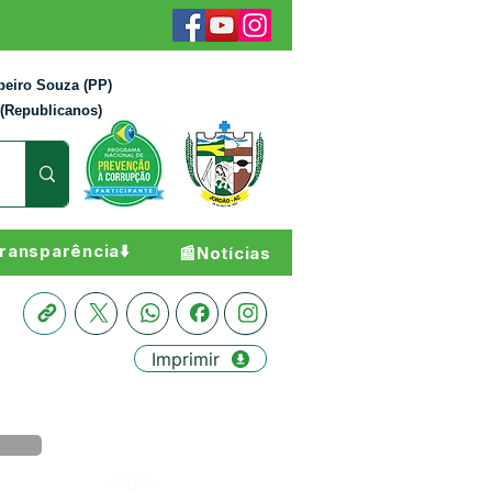
beiro Souza (PP)
 (Republicanos)
ransparência⬇️
📰Notícias
Imprimir
Órgão: