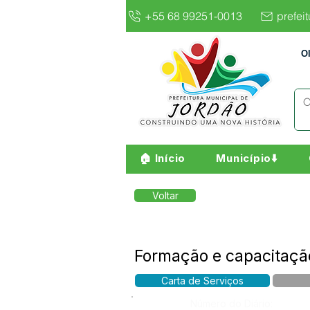
+55 68 99251-0013
prefei
O
🏠 Início
Município⬇️
Voltar
Formação e capacitação
Carta de Serviços
Número do Diário: