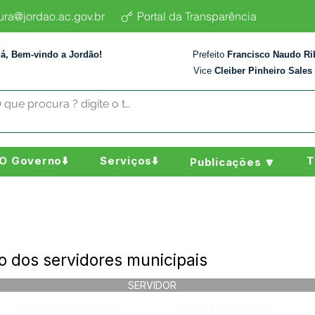
tura@jordao.ac.gov.br
Portal da Transparência
lá, Bem-vindo a Jordão!
Prefeito
Francisco Naudo Ri
Vice
Cleiber Pinheiro Sales
O Governo⬇️
Serviços⬇️
T
Publicações 🔽
 dos servidores municipais
SERVIDOR
Página da Publicação:
Data da Publicação: