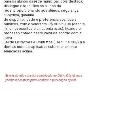
para os alunos da rede municipal, pois destaca,
distingue e identifica os alunos da
rede, proporcionando aos alunos, segurança
subjetiva, garantia
de disponibilidade e preferência aos locais
públicos. com o valor total R$ 80.950,00 (oitenta
mil e novecentos e cinquenta reais), ficando o
processo cotado neste valor de acordo com a
nova
Lei de Licitações e Contratos (Lei nº. 14.133/21) e
demais normais aplicadas subsidiariamente
elencadas acima.
Este texto não substitui o publicado no Diário Oficial, mas
facilita a pesquisa para localizar a publicação oficial.