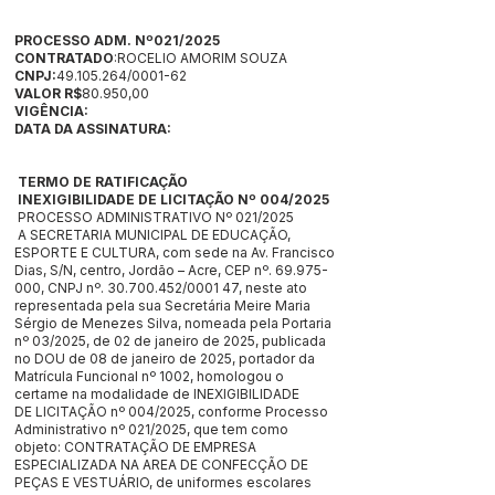
PROCESSO ADM. Nº021/2025
CONTRATADO
:ROCELIO AMORIM SOUZA
CNPJ:
49.105.264
/0001-62
VALOR R$
80.950,00
VIGÊNCIA:
DATA DA ASSINATURA:
TERMO DE RATIFICAÇÃO
INEXIGIBILIDADE DE LICITAÇÃO Nº 004/2025
PROCESSO ADMINISTRATIVO Nº 021/2025
A SECRETARIA MUNICIPAL DE EDUCAÇÃO,
ESPORTE E CULTURA, com sede na Av. Francisco
Dias, S/N, centro, Jordão – Acre, CEP nº.
69.975-
000
, CNPJ nº.
30.700.452
/0001 47, neste ato
representada pela sua Secretária Meire Maria
Sérgio de Menezes Silva, nomeada pela Portaria
nº 03/2025, de 02 de janeiro de 2025, publicada
no DOU de 08 de janeiro de 2025, portador da
Matrícula Funcional nº 1002, homologou o
certame na modalidade de INEXIGIBILIDADE
DE LICITAÇÃO nº 004/2025, conforme Processo
Administrativo nº 021/2025, que tem como
objeto: CONTRATAÇÃO DE EMPRESA
ESPECIALIZADA NA AREA DE CONFECÇÃO DE
PEÇAS E VESTUÁRIO, de uniformes escolares