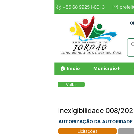
+55 68 99251-0013
prefei
O
🏠 Início
Município⬇️
Voltar
Inexigibilidade 008
AUTORIZAÇÃO DA AUTORIDADE
Licitações