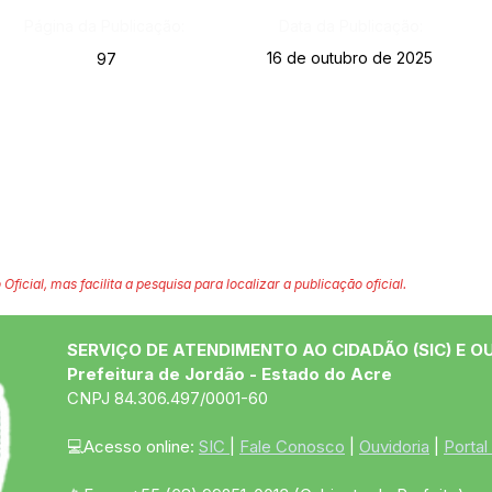
Página da Publicação:
Data da Publicação:
16 de outubro de 2025
97
 Oficial, mas facilita a pesquisa para localizar a publicação oficial.
SERVIÇO DE ATENDIMENTO AO CIDADÃO (SIC) E O
Prefeitura de Jordão - Estado do Acre
CNPJ 84.306.497/0001-60
💻Acesso online: 
SIC 
| 
Fale Conosco
 | 
Ouvidoria
 | 
Portal