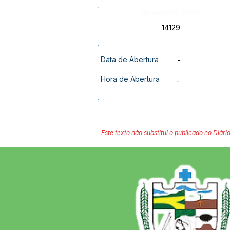
Número do Diário:
14129
Data de Abertura
-
Hora de Abertura
-
Este texto não substitui o publicado no Diário