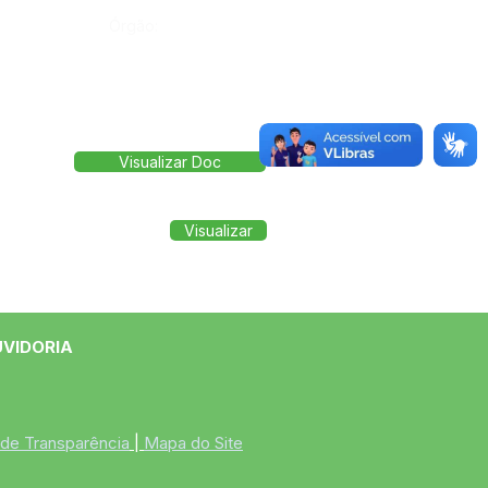
Órgão:
Visualizar Doc
Visualizar
UVIDORIA
 de Transparência
 | 
Mapa do Site