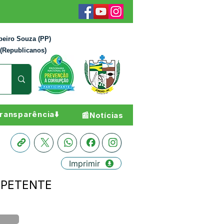
beiro Souza (PP)
 (Republicanos)
ransparência⬇️
📰Notícias
Imprimir
OMPETENTE