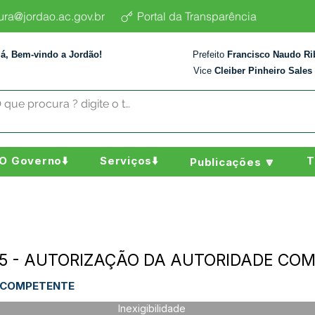
tura@jordao.ac.gov.br
Portal da Transparência
lá, Bem-vindo a Jordão!
Prefeito
Francisco Naudo Ri
Vice
Cleiber Pinheiro Sales
O Governo⬇️
Serviços⬇️
T
Publicações 🔽
/2025 - AUTORIZAÇÃO DA AUTORIDADE C
 COMPETENTE
Inexigibilidade