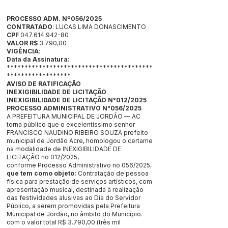
PROCESSO ADM. Nº056/2025
CONTRATADO
: LUCAS LIMA DONASCIMENTO
CPF
047.614.942-80
VALOR R$
3.790,00
VIGÊNCIA
:
Data da Assinatura:
*****************************************
******************
AVISO DE RATIFICAÇÃO
INEXIGIBILIDADE DE LICITAÇÃO
INEXIGIBILIDADE DE LICITAÇÃO N°012/2025
PROCESSO ADMINISTRATIVO N°056/2025
A PREFEITURA MUNICIPAL DE JORDÃO — AC
torna público que o excelentíssimo senhor
FRANCISCO NAUDINO RIBEIRO SOUZA prefeito
municipal de Jordão Acre, homologou o certame
na modalidade de INEXIGIBILIDADE DE
LICITAÇÃO no 012/2025,
conforme Processo Administrativo no 056/2025,
que tem como objeto:
Contratação de pessoa
física para prestação de serviços artísticos, com
apresentação musical, destinada à realização
das festividades alusivas ao Dia do Servidor
Público, a serem promovidas pela Prefeitura
Municipal de Jordão, no âmbito do Município.
com o valor total R$ 3.790,00 (três mil