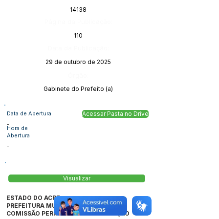
14138
Página da Publicação:
110
Data da Publicação:
29 de outubro de 2025
Órgão:
Gabinete do Prefeito (a)
Data de Abertura
Acessar Pasta no Drive
-
Hora de
Abertura
-
Visualizar
ESTADO DO ACRE
PREFEITURA MUNICIPAL DE JORDÃO
COMISSÃO PERMANENTE DE LICITAÇÃO