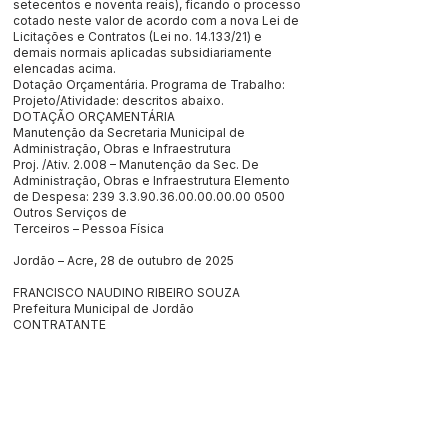
setecentos e noventa reais), ficando o processo
cotado neste valor de acordo com a nova Lei de
Licitações e Contratos (Lei no. 14.133/21) e
demais normais aplicadas subsidiariamente
elencadas acima.
Dotação Orçamentária. Programa de Trabalho:
Projeto/Atividade: descritos abaixo.
DOTAÇÃO ORÇAMENTÁRIA
Manutenção da Secretaria Municipal de
Administração, Obras e Infraestrutura
Proj. /Ativ. 2.008 – Manutenção da Sec. De
Administração, Obras e Infraestrutura Elemento
de Despesa:
239 3.3.90.36.00.00.00.00
0500
Outros Serviços de
Terceiros – Pessoa Física
Jordão – Acre, 28 de outubro de 2025
FRANCISCO NAUDINO RIBEIRO SOUZA
Prefeitura Municipal de Jordão
CONTRATANTE
Este texto não substitui o publicado no Diário Oficial, mas
facilita a pesquisa para localizar a publicação oficial.