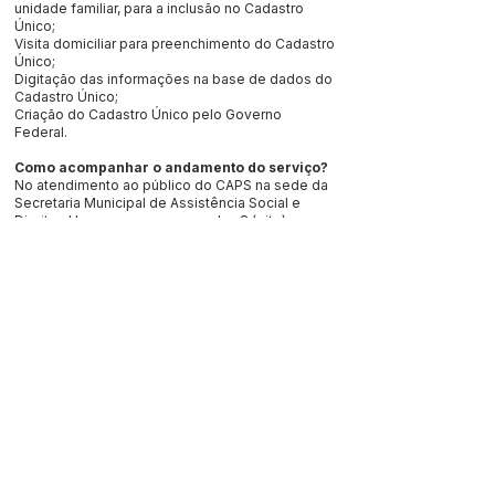
unidade familiar, para a inclusão no Cadastro
Único;
Visita domiciliar para preenchimento do Cadastro
Único;
Digitação das informações na base de dados do
Cadastro Único;
Criação do Cadastro Único pelo Governo
Federal.
Como acompanhar o andamento do serviço?
No atendimento ao público do CAPS na sede da
Secretaria Municipal de Assistência Social e
Direitos Humanos, ou em uma das 8 (oito)
unidades de CRAS. O usuário também pode
verificar através do endereço eletrônico
disponibilizado pelo Ministério do
Desenvovimento Social
(MDS):
https://aplicacoes.mds.gov.br/sagi/co
nsulta_cidadao
.
Qual o procedimento adotado em caso de
indisponibilidade do sistema informatizado,
se houver?
Os formulários poderão ser preenchidos
manualmente, para inclusão posterior no
sistema.