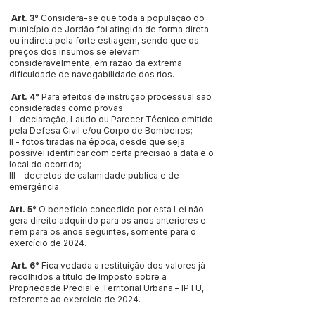
Art. 3°
Considera-se que toda a população do
município de Jordão foi atingida de forma direta
ou indireta pela forte estiagem, sendo que os
preços dos insumos se elevam
consideravelmente, em razão da extrema
dificuldade de navegabilidade dos rios.
Art. 4°
Para efeitos de instrução processual são
consideradas como provas:
I - declaração, Laudo ou Parecer Técnico emitido
pela Defesa Civil e/ou Corpo de Bombeiros;
II - fotos tiradas na época, desde que seja
possível identificar com certa precisão a data e o
local do ocorrido;
III - decretos de calamidade pública e de
emergência.
Art. 5°
O benefício concedido por esta Lei não
gera direito adquirido para os anos anteriores e
nem para os anos seguintes, somente para o
exercício de 2024.
Art. 6°
Fica vedada a restituição dos valores já
recolhidos a título de Imposto sobre a
Propriedade Predial e Territorial Urbana – IPTU,
referente ao exercício de 2024.