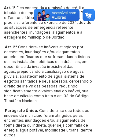
Art. 1°
Fica concedida a remissão do crédito
tributário do Imposto sobre a Propriedade Predial
e Territorial Urbana – IPTU para os imóveis
prediais, referente ao exercício de 2024, devido
às situações de emergência referente
àsenchentes, inundações, alagamentos e a
estiagem no município de Jordão.
Art. 2°
Considera-se imóveis atingidos por
enchentes, inundações e/ou alagamentos
aqueles edificados que sofreram danos físicos
ou nas instalações elétricas ou hidráulicas, em
decorrência da invasão irresistível das
águas, prejudicando a canalização de águas
pluviais, abastecimento de água, sistema de
esgotos sanitários e seus acessos, cerceando o
direito de ir e vir das pessoas, reduzindo
significativamente o valor venal do imóvel, sua
base de cálculo como trata o art. 33 do Código
Tributário Nacional.
Parágrafo Único.
Considera-se que todos os
imóveis do munícipio foram atingidos pelas
enchentes, inundações e/ou alagamentos de
forma direta ou indireta, quer seja com falta de
energia, água potável, mobilidade urbana, dentre
outros.