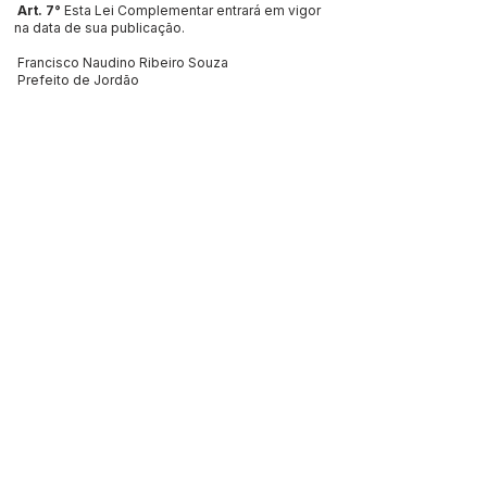
Art. 7°
Esta Lei Complementar entrará em vigor
na data de sua publicação.
Francisco Naudino Ribeiro Souza
Prefeito de Jordão
Este texto não substitui o publicado no Diário Oficial, mas
facilita a pesquisa para localizar a publicação oficial.
SERVIÇO DE ATENDIMENTO AO 
CIDADÃO (SIC) E OUVIDORIA