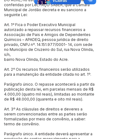
conferidas por Lei, FAÇO SABER, que a Câmara
Municipal de Jordão decreta e eu sanciono a
seguinte Lei:
Art. 1º Fica o Poder Executivo Municipal
autorizado a repassar recursos financeiros a
Associação de Pais e Amigos de Dependentes
Químicos – APADEQ, pessoa jurídica de direito
privado, CNPJ nº.
14.151.977
/0001- 14, com sede
no Município de Cruzeiro do Sul, rua Nova Olinda,
s/n,
bairro Nova Olinda, Estado do Acre.
Art. 2º Os recursos financeiros serão utilizados
para a manutenção da entidade citada no art. 1º.
Parágrafo único. O repasse acontecerá a partir da
publicação desta lei, em parcelas mensais de R$
4.000,00 (quatro mil reais), limitadas ao montante
de R$ 48.000,00 (quarenta e oito mil reais).
Art. 3º As cláusulas de direitos e deveres a
serem convencionadas entre as partes serão
formalizadas por meio de convênio, a saber:
termo de convênio.
Parágrafo único. A entidade deverá apresentar a
prestação de contas mensalmente para a