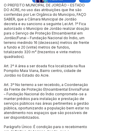
O PREFEITO MUNICIPAL DE JORDÃO – ESTADO
DO ACRE, no uso das atribuições que lhe são
conferidas por Lei Orgânica do Município, FAÇO
SABER, que a Câmara Municipal de Jordão
decreta e eu sanciono a seguinte Lei:Art. 1º Fica
autorizado o Município de Jordão realizar doação
para o Serviço de Proteção Etnoambiental em
Jordão/Funai – Fundação Nacional do Índio, um
terreno medindo 16 (dezesseis) metros de frente
a fundo e 20 (vinte) metros de fundos,
totalizando 320 m² (trezentos e vinte metros
quadrados).
Art. 2º A área a ser doada fica localizada na Rua
Pompilio Maia Viana, Bairro centro, cidade de
Jordão no Estado do Acre.
Art. 3º No terreno a ser recebido, a Coordenação
da Frente de Proteção Etnoambiental Envira/Funai
– Fundação Nacional do Índio compromete-se a
manter prédios para instalação e prestação de
serviços públicos nas áreas pertinentes a gestão
pública, oportunizando a população bem estar no
atendimento nos espaços que são possíveis de
ser disponibilizados.
Parágrafo Único: É condição para o recebimento