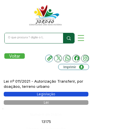
Voltar
Imprimir
Lei nº 011/2021 - Autorização Transferir, por
doaçãoo, terreno urbano
Legislação
Lei
Número do Diário:
13175
Página da Publicação: