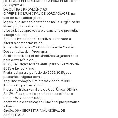
DO PLANO PLURIANUAL - PPA PARA PERÍODO DE
(2022/2025), E
DÁ OUTRAS PROVIDÊNCIAS.
O PREFEITO MUNICIPAL DE JORDÃO/ACRE, no
uso de suas atribuições
legais, que lhe são conferidas na Lei Orgânica do
Município, faz saber que
o Legislativo aprovou e ela sanciona e promulga
a seguinte Lei:
Art. 1º - Fica o Poder Executivo autorizado a
alterar a nomenclatura do
Projeto/Atividade n° 2.033 - Índice de Gestão
Descentralizada – Programa
Auxilio Brasil, da Lei de Diretrizes Orçamentárias
para o exercício de
2023, Lei Orçamentária Anual para o Exercício de
2023 e Lei do Plano
Plurianual para o período de 2022/2025, que
passarão a vigorar com a
seguinte redação: Projeto/Atividade: 2.033 –
Apoio a Org. e Gestão do
Programa Bolsa Família e do Cad. Único IGDPBF.
Art. 2º - Fica alterado para todos os efeitos o
Projeto/Atividade 2.033,
conforme a classificação Funcional programática
a baixo:
Órgão: 06 - SECRETARIA MUNICIPAL DE
ASSISTENCIA