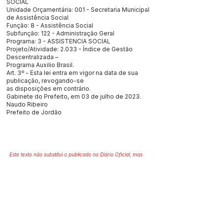
SOCIAL
Unidade Orçamentária: 001 - Secretaria Municipal
de Assistência Social
Função: 8 - Assistência Social
Subfunção: 122 - Administração Geral
Programa: 3 - ASSISTENCIA SOCIAL
Projeto/Atividade: 2.033 - Índice de Gestão
Descentralizada –
Programa Auxilio Brasil.
Art. 3º - Esta lei entra em vigor na data de sua
publicação, revogando-se
as disposições em contrário.
Gabinete do Prefeito, em 03 de julho de 2023.
Naudo Ribeiro
Prefeito de Jordão
Este texto não substitui o publicado no Diário Oficial, mas
facilita a pesquisa para localizar a publicação oficial.