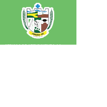
SERVIÇO DE ATENDIMENTO AO 
CIDADÃO (SIC) E OUVIDORIA
Prefeitura de Jordão - Estado do 
Acre
CNPJ 84.306.497/0001-60
💻Acesso online: 
SIC 
| 
Fale Conosco
 | 
Ouvidoria
 | 
Portal de Transparência
 | 
Mapa do Site
📱Fone: +55 (68)
99251-0013
(Gabinete 
do Prefeito)