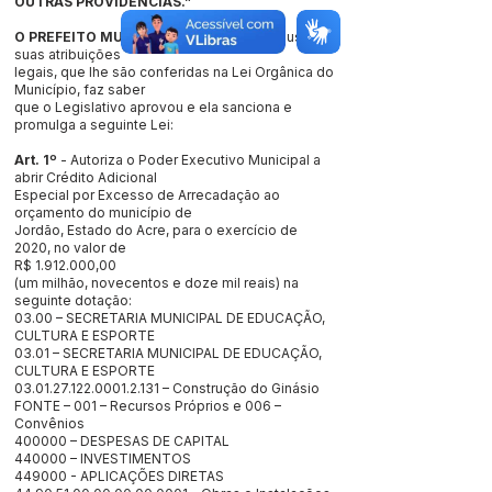
OUTRAS PROVIDÊNCIAS.”
O PREFEITO MUNICIPAL DE JORDÃO
, no uso de
suas atribuições
legais, que lhe são conferidas na Lei Orgânica do
Município, faz saber
que o Legislativo aprovou e ela sanciona e
promulga a seguinte Lei:
Art. 1º
- Autoriza o Poder Executivo Municipal a
abrir Crédito Adicional
Especial por Excesso de Arrecadação ao
orçamento do município de
Jordão, Estado do Acre, para o exercício de
2020, no valor de
R$
1.912.000
,00
(um milhão, novecentos e doze mil reais) na
seguinte dotação:
03.00 – SECRETARIA MUNICIPAL DE EDUCAÇÃO,
CULTURA E ESPORTE
03.01 – SECRETARIA MUNICIPAL DE EDUCAÇÃO,
CULTURA E ESPORTE
03.01.27.122.0001.2.131
– Construção do Ginásio
FONTE – 001 – Recursos Próprios e 006 –
Convênios
400000 – DESPESAS DE CAPITAL
440000 – INVESTIMENTOS
449000 - APLICAÇÕES DIRETAS