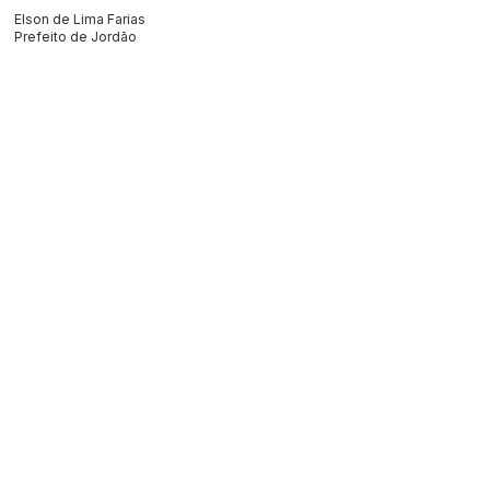
Elson de Lima Farias
Prefeito de Jordão
Este texto não substitui o publicado no Diário Oficial, mas
facilita a pesquisa para localizar a publicação oficial.
SERVIÇO DE ATENDIMENTO AO 
CIDADÃO (SIC) E OUVIDORIA
Prefeitura de Jordão - Estado do 
Acre