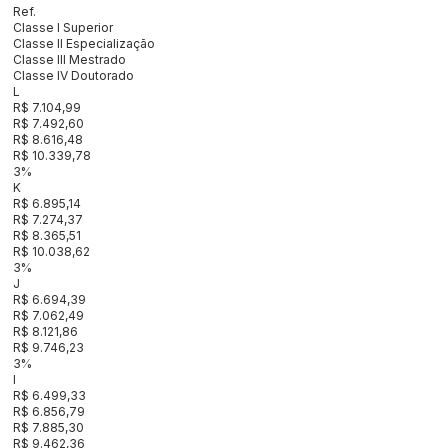
Ref.
Classe I Superior
Classe II Especialização
Classe III Mestrado
Classe IV Doutorado
L
R$ 7.104,99
R$ 7.492,60
R$ 8.616,48
R$ 10.339,78
3%
K
R$ 6.895,14
R$ 7.274,37
R$ 8.365,51
R$ 10.038,62
3%
J
R$ 6.694,39
R$ 7.062,49
R$ 8.121,86
R$ 9.746,23
3%
I
R$ 6.499,33
R$ 6.856,79
R$ 7.885,30
R$ 9.462,36