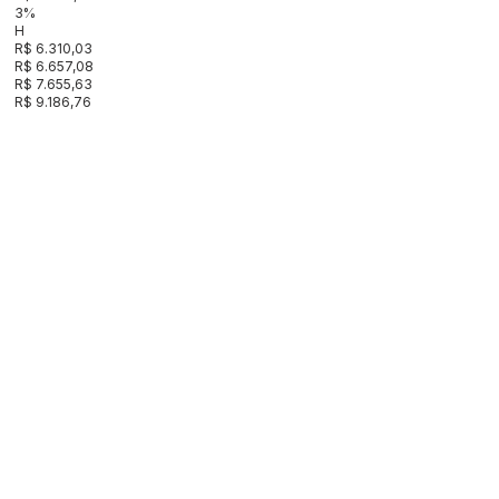
3%
H
R$ 6.310,03
R$ 6.657,08
R$ 7.655,63
R$ 9.186,76
3%
G
R$ 6.126,24
R$ 6.463,18
R$ 7.432,65
R$ 8.919,18
3%
F
R$ 5.947,80
R$ 6.274,93
R$ 7.216,17
R$ 8.659,40
3%
E
R$ 5.747,60
R$ 6.092,17
R$ 7.005,99
R$ 8.407,18
3%
D
R$ 5.603,38
R$ 5.914,73