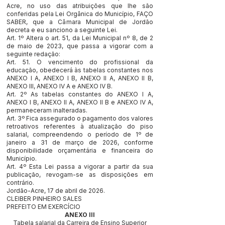
Acre, no uso das atribuições que lhe são
conferidas pela Lei Orgânica do Município, FAÇO
SABER, que a Câmara Municipal de Jordão
decreta e eu sanciono a seguinte Lei.
Art. 1º Altera o art. 51, da Lei Municipal nº 8, de 2
de maio de 2023, que passa a vigorar com a
seguinte redação:
Art. 51. O vencimento do profissional da
educação, obedecerá às tabelas constantes nos
ANEXO I A, ANEXO I B, ANEXO II A, ANEXO II B,
ANEXO III, ANEXO IV A e ANEXO IV B.
Art. 2º As tabelas constantes do ANEXO I A,
ANEXO I B, ANEXO II A, ANEXO II B e ANEXO IV A,
permaneceram inalteradas.
Art. 3º Fica assegurado o pagamento dos valores
retroativos referentes à atualização do piso
salarial, compreendendo o período de 1º de
janeiro a 31 de março de 2026, conforme
disponibilidade orçamentária e financeira do
Município.
Art. 4º Esta Lei passa a vigorar a partir da sua
publicação, revogam-se as disposições em
contrário.
Jordão-Acre, 17 de abril de 2026.
CLEIBER PINHEIRO SALES
PREFEITO EM EXERCÍCIO
ANEXO III
Tabela salarial da Carreira de Ensino Superior