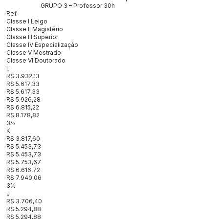
GRUPO 3 – Professor 30h
Ref.
Classe I Leigo
Classe II Magistério
Classe III Superior
Classe IV Especialização
Classe V Mestrado
Classe VI Doutorado
L
R$ 3.932,13
R$ 5.617,33
R$ 5.617,33
R$ 5.926,28
R$ 6.815,22
R$ 8.178,82
3%
K
R$ 3.817,60
R$ 5.453,73
R$ 5.453,73
R$ 5.753,67
R$ 6.616,72
R$ 7.940,06
3%
J
R$ 3.706,40
R$ 5.294,88
R$ 5.294,88