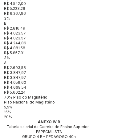
R$ 4.542,00
R$ 5.223,29
R$ 6.267,96
3%
B
R$ 2.816,49
R$ 4.023,57
R$ 4.023,57
R$ 4.244,86
R$ 4.881,58
R$ 5.857,91
3%
A
R$ 2.693,58
R$ 3.847,97
R$ 3.847,97
R$ 4.059,60
R$ 4.668,54
R$ 5.602,24
70% Piso do Magistério
Piso Nacional do Magistério
5,5%
15%
20%
ANEXO IV B
Tabela salarial da Carreira de Ensino Superior –
ESPECIALISTA
GRUPO 4 B – PEDAGOGO 40h