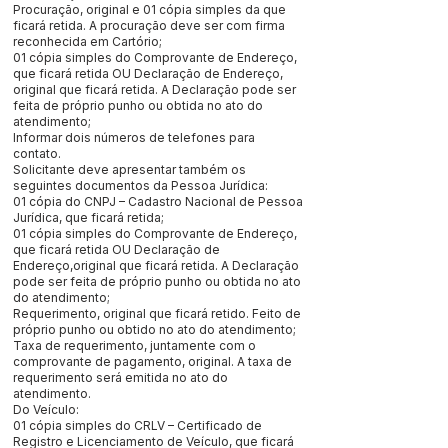
Procuração, original e 01 cópia simples da que
ficará retida. A procuração deve ser com firma
reconhecida em Cartório;
01 cópia simples do Comprovante de Endereço,
que ficará retida OU Declaração de Endereço,
original que ficará retida. A Declaração pode ser
feita de próprio punho ou obtida no ato do
atendimento;
Informar dois números de telefones para
contato.
Solicitante deve apresentar também os
seguintes documentos da Pessoa Jurídica:
01 cópia do CNPJ – Cadastro Nacional de Pessoa
Jurídica, que ficará retida;
01 cópia simples do Comprovante de Endereço,
que ficará retida OU Declaração de
Endereço,original que ficará retida. A Declaração
pode ser feita de próprio punho ou obtida no ato
do atendimento;
Requerimento, original que ficará retido. Feito de
próprio punho ou obtido no ato do atendimento;
Taxa de requerimento, juntamente com o
comprovante de pagamento, original. A taxa de
requerimento será emitida no ato do
atendimento.
Do Veículo:
01 cópia simples do CRLV – Certificado de
Registro e Licenciamento de Veículo, que ficará