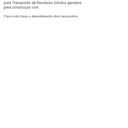
para Transporte de Resíduos Sólidos gerados
pela construção civil.
Caso não haja o atendimento dos requisitos
necessários é emitido um Parecer Técnico, com
todas as pendências a serem sanadas, para o
prosseguimento do Processo de Autorização
Ambiental para Transporte de Resíduos Sólidos.
Como acompanhar o andamento do serviço?
Presencialmente
Secretaria Municipal de Meio Ambiente - SEMEIA
Endereço:
Telefone: (68)
Este texto não substitui o publicado no Diário Oficial, mas
facilita a pesquisa para localizar a publicação oficial.