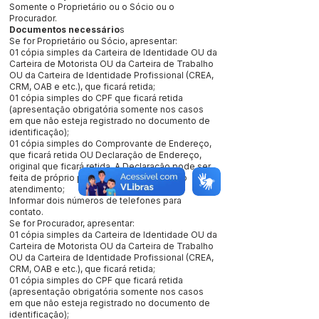
Somente o Proprietário ou o Sócio ou o
Procurador.
Documentos necessário
s
Se for Proprietário ou Sócio, apresentar:
01 cópia simples da Carteira de Identidade OU da
Carteira de Motorista OU da Carteira de Trabalho
OU da Carteira de Identidade Profissional (CREA,
CRM, OAB e etc.), que ficará retida;
01 cópia simples do CPF que ficará retida
(apresentação obrigatória somente nos casos
em que não esteja registrado no documento de
identificação);
01 cópia simples do Comprovante de Endereço,
que ficará retida OU Declaração de Endereço,
original que ficará retida. A Declaração pode ser
feita de próprio punho ou obtida no ato do
atendimento;
Informar dois números de telefones para
contato.
Se for Procurador, apresentar:
01 cópia simples da Carteira de Identidade OU da
Carteira de Motorista OU da Carteira de Trabalho
OU da Carteira de Identidade Profissional (CREA,
CRM, OAB e etc.), que ficará retida;
01 cópia simples do CPF que ficará retida
(apresentação obrigatória somente nos casos
em que não esteja registrado no documento de
identificação);