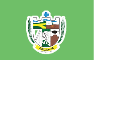
SERVIÇO DE ATENDIMENTO AO 
CIDADÃO (SIC) E OUVIDORIA
Prefeitura de Jordão - Estado do 
Acre
CNPJ 84.306.497/0001-60
💻Acesso online: 
SIC 
| 
Fale Conosco
 | 
Ouvidoria
 | 
Portal de Transparência
 | 
Mapa do Site
📱Fone: +55 (68)
99251-0013
(Gabinete 