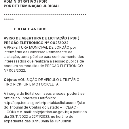
ADMINISTRATIVO
(
PDF
)
POR DETERMINAÇÃO JUDICIAL
*****************************************
*****
EDITAL E ANEXOS
AVISO DE ABERTURA DE LICITAÇÃO
(
PDF
)
PREGÃO ELETRONICO Nº 002/2022
A PREFEITURA MUNICIPAL DE JORDÃO por
intermédio da Comissão Permanente de
Licitação, torna público para conhecimento dos
interessados que realizará a sessão pública de
abertura na modalidade PREGÃO ELETRONICO
Nº 002/2022.
Objeto:
AQUISIÇÃO DE VEICULO UTILITÁRIO
TIPO PICK- UP E MOTOCICLETA.
A íntegra do Edital com seus anexos, poderá ser
obtida no Endereço Eletrônico:
http://app.tce.ac.gov.br/portaldaslicitacoes/(site
do Tribunal de Contas do Estado – TCE/AC -
LICON) e e-mail:
cpl@jordao.ac.gov.br
, a partir do
dia 08/11/2022 a 22/11/2022, no horário de
expediente das 07h30min às 13h00min