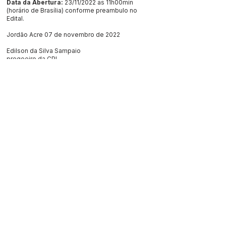
Data da Abertura:
23/11/2022 as 11h00min
(horário de Brasília) conforme preambulo no
Edital.
Jordão Acre 07 de novembro de 2022
Edilson da Silva Sampaio
pregoeiro da CPL
Este texto não substitui o publicado no Diário Oficial, mas
facilita a pesquisa para localizar a publicação oficial.