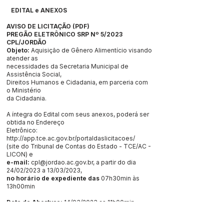
EDITAL e ANEXOS
AVISO DE LICITAÇÃO
(
PDF
)
PREGÃO ELETRÔNICO SRP Nº 5/2023
CPL/JORDÃO
Objeto:
Aquisição de Gênero Alimentício visando
atender as
necessidades da Secretaria Municipal de
Assistência Social,
Direitos Humanos e Cidadania, em parceria com
o Ministério
da Cidadania.
A íntegra do Edital com seus anexos, poderá ser
obtida no Endereço
Eletrônico:
http://app.tce.ac.gov.br/portaldaslicitacoes/
(site do Tribunal de Contas do Estado - TCE/AC -
LICON) e
e-mail:
cpl@jordao.ac.gov.br
, a partir do dia
24/02/2023 a 13/03/2023,
no horário de expediente das
07h30min às
13h00min
Data da Abertura:
14/03/2023 as 11h00min
(horário de Brasília)
conforme preambulo no Edital.