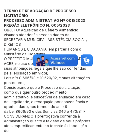
TERMO DE REVOGAÇÃO DE PROCESSO
LICITATÓRIO
PROCESSO ADMINISTRATIVO Nº 008/2023
PREGÃO ELETRÔNICO N. 005/2023
OBJETO: Aquisição de Gênero Alimentício,
visando atender às necessidades da
SECRETARIA MUNICIPAL ASSISTÊNCIA SOCIAL,
DIREITOS
HUMANOS E CIDADANIA, em parceria com o
Ministério da Cidadania.
O PREFEITO MUNICIPAL DE JORDÃO, ESTADO DO
ACRE, no uso de
suas atribuições legais que lhe são conferidas
pela legislação em vigor,
Leis nºs 8.666/93 e 10.520/02, e suas alterações
posteriores;
Considerando que o Processo de Licitação,
como qualquer outro procedimento
administrativo, é suscetível de anulação em caso
de ilegalidade, e revogação por conveniência e
oportunidade, nos termos do art. 49
da Lei 8666/93 e das Súmulas 346 e 473/STF.
CONSIDERANDO a prerrogativa conferida à
Administração quanto à revisão de seus próprios
atos, especificamente no tocante à disposição
do