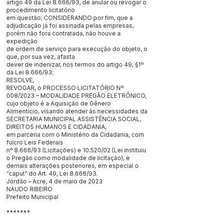
artigo 49 da Lei 8.666/93, de anular ou revogar o
procedimento licitatório
em questão; CONSIDERANDO por fim, que a
adjudicação já foi assinada pelas empresas,
porém não fora contratada, não houve a
expedição
de ordem de serviço para execução do objeto, o
que, por sua vez, afasta
dever de indenizar, nos termos do artigo 49, §1º
da Lei 8.666/93;
RESOLVE,
REVOGAR, o PROCESSO LICITATÓRIO Nº
008/2023 – MODALIDADE PREGÃO ELETRÔNICO,
cujo objeto é a Aquisição de Gênero
Alimentício, visando atender às necessidades da
SECRETARIA MUNICIPAL ASSISTÊNCIA SOCIAL,
DIREITOS HUMANOS E CIDADANIA,
em parceria com o Ministério da Cidadania, com
fulcro Leis Federais
nº 8.666/93 (Licitações) e 10.520/02 (Lei instituiu
o Pregão como modalidade de licitação), e
demais alterações posteriores, em especial o
“caput” do Art. 49, Lei 8.666/93.
Jordão – Acre, 4 de maio de 2023
NAUDO RIBEIRO
Prefeito Municipal
*******