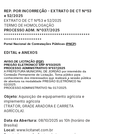
REP. POR INCORREÇÃO - EXTRATO DE CT Nº53
e 52/2025
EXTRATO DE CT Nº53 e 52/2025
TERMO DE HOMOLOGAÇÃO
PROCESSO ADM. N°037/2025
*****************************************
******************
Portal Nacional de Contratações Públicas (
PNCP
)
EDITAL e ANEXOS
AVISO DE LICITAÇÃO
(
PDF
)
PREGÃO ELETRONICO SRP N°03/2025
PROCESSO ADMINISTRATIVO N°037/2025
A PREFEITURA MUNICIPAL DE JORDÃO por intermédio da
Comissão Per
manente de Licitação, Torna público para
conhecimento dos interessados que
realizará a sessão pública
de abertura na modalidade PREGÃO ELETRÔNI
CO No
02/2025.
PROCESSO ADMINISTRATIVO No 017/2025.
Objeto:
Aquisição de equipamento agrícola e
implemento agrícola
(TRATOR, GRADE ARADORA E CARRETA
AGRÍCOLA).
Data da Abertura:
08/10/2025 as 10h (horário de
Brasília)
Local:
www.licitanet.com.br