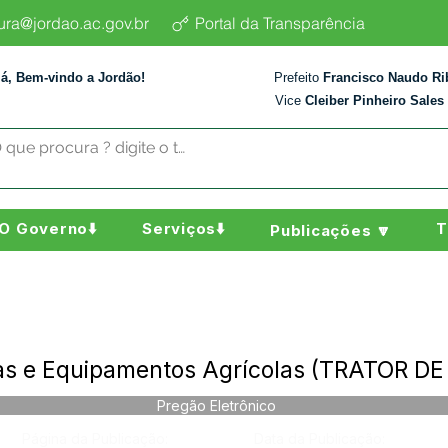
tura@jordao.ac.gov.br
Portal da Transparência
lá, Bem-vindo a Jordão!
Prefeito
Francisco Naudo Ri
Vice
Cleiber Pinheiro Sales
O Governo⬇️
Serviços⬇️
T
Publicações 🔽
as e Equipamentos Agrícolas (TRATOR D
Pregão Eletrônico
Página da Publicação:
Data da Publicação: