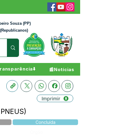
beiro Souza (PP)
 (Republicanos)
ransparência⬇️
📰Notícias
Imprimir
E PNEUS)
Concluída
Órgão: