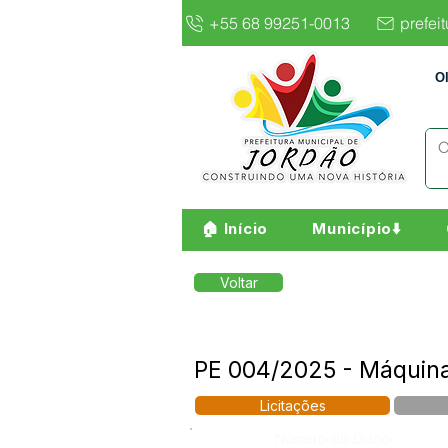
+55 68 99251-0013
prefei
O
🏠 Início
Município⬇️
Voltar
PE 004/2025 - Máquin
Licitações
Número do Diário: