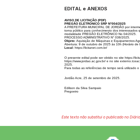
EDITAL e ANEXOS
AVISO DE LICITAÇÃO
(
PDF
)
PREGÃO ELETRONICO SRP N°004/2025
A PREFEITURA MUNICIPAL DE JORDÃO por interméd
torna público para conhecimento dos interessados q
modalidade PREGÃO ELETRÔNICO No 04/2025.
PROCESSO ADMINISTRATIVO N° 038/2025.
Objeto:
Aquisição de Máquinas e Equipamentos A
Abertura: 9 de outubro de 2025 às 10h (Horário de B
Local:
https://licitanet.com.br/
O presente edital pode ser obtido no site
https://lic
https://www.jordao.ac.gov.br/
e no site externo.tceac
2025.
Para todas as referências de tempo será utilizado o 
Jordão Acre, 25 de setembro de 2025.
Edilson da Silva Sampaio
Pregoeiro
Este texto não substitui o publicado no Diário