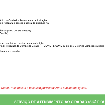
io da Comissão Permanente de Licitação,
ue realizará a sessão pública de abertura na
grícolas (TRATOR DE PNEUS)
rasília)
itanet.com.br/,
ou no site desta Instituição:
.tc.br. (Tribunal de Contas do Estado – TCE/AC - LICON),
ou em seu Setor de Licitações a partir
horário de Brasília.
 Oficial, mas facilita a pesquisa para localizar a publicação oficial.
SERVIÇO DE ATENDIMENTO AO CIDADÃO (SIC) E O