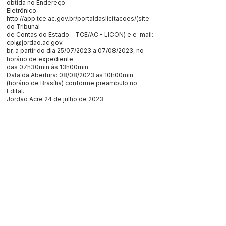
obtida no Endereço
Eletrônico:
http://app.tce.ac.gov.br/portaldaslicitacoes/(site
do Tribunal
de Contas do Estado – TCE/AC - LICON) e e-mail:
cpl@jordao.ac.gov
.
br, a partir do dia 25/07/2023 a 07/08/2023, no
horário de expediente
das 07h30min às 13h00min
Data da Abertura: 08/08/2023 as 10h00min
(horário de Brasília) conforme preambulo no
Edital.
Jordão Acre 24 de julho de 2023
Edilson da Silva Sampaio
pregoeiro da CPL
Este texto não substitui o publicado no Diário Oficial, mas
facilita a pesquisa para localizar a publicação oficial.