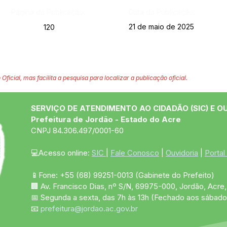
Página da Publicação:
Data da Publicação:
21 de maio de 2025
120
 Oficial, mas facilita a pesquisa para localizar a publicação oficial.
SERVIÇO DE ATENDIMENTO AO CIDADÃO (SIC) E O
Prefeitura de Jordão - Estado do Acre
CNPJ 84.306.497/0001-60
💻Acesso online: 
SIC 
| 
Fale Conosco
 | 
Ouvidoria
 | 
Portal
📱Fone: +55 (68)
99251-0013
(Gabinete do Prefeito)
🏢 Av. Francisco Dias, nº S/N, 69975-000, Jordão, Acre, 
📅 Segunda a sexta, das 7h às 13h (Fechado aos sábado
📧 
prefeitura@jordao.ac.gov.br