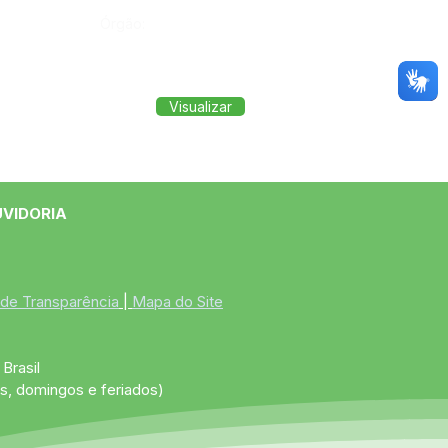
Órgão:
Visualizar
UVIDORIA
 de Transparência
 | 
Mapa do Site
Brasil
s, domingos e feriados)