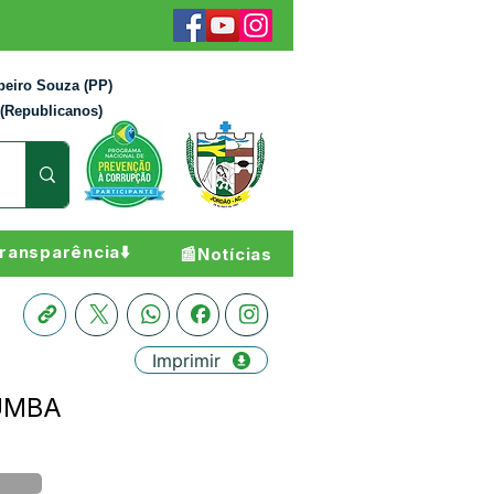
beiro Souza (PP)
 (Republicanos)
ransparência⬇️
📰Notícias
Imprimir
ZUMBA