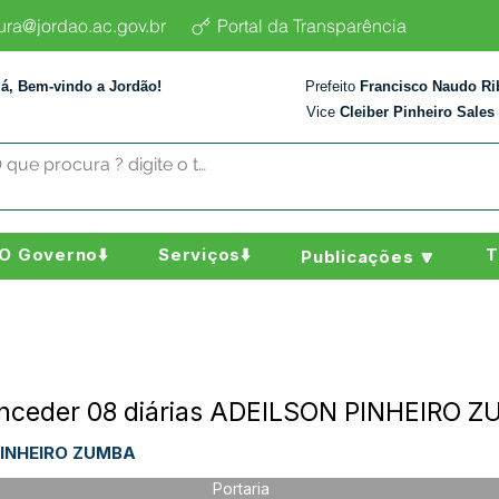
tura@jordao.ac.gov.br
Portal da Transparência
lá, Bem-vindo a Jordão!
Prefeito
Francisco Naudo Ri
Vice
Cleiber Pinheiro Sales
O Governo⬇️
Serviços⬇️
T
Publicações 🔽
onceder 08 diárias ADEILSON PINHEIRO 
PINHEIRO ZUMBA
Portaria