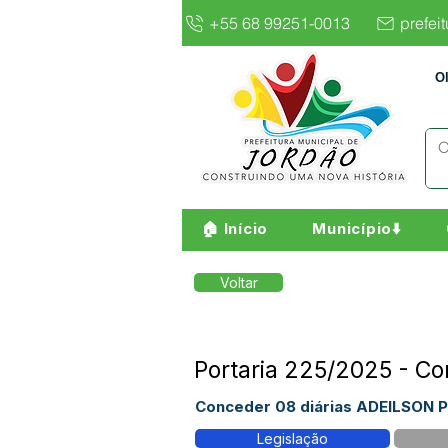
+55 68 99251-0013
prefei
O
🏠 Início
Município⬇️
Voltar
Portaria 225/2025 - C
Conceder 08 diárias ADEILSON 
Legislação