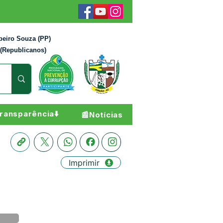
beiro Souza (PP)
 (Republicanos)
ransparência⬇️
📰Notícias
Imprimir