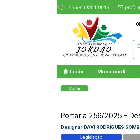
+55 68 99251-0013
prefei
O
🏠 Início
Município⬇️
Voltar
Portaria 256/2025 - 
Designar DAVI RODRIGUES SOM
Legislação