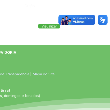
Órgão:
Visualizar
UVIDORIA
 de Transparência
 | 
Mapa do Site
Brasil
s, domingos e feriados)