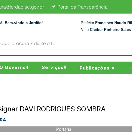
tura@jordao.ac.gov.br
Portal da Transparência
lá, Bem-vindo a Jordão!
Prefeito
Francisco Naudo Ri
Vice
Cleiber Pinheiro Sales
O Governo⬇️
Serviços⬇️
T
Publicações 🔽
Designar DAVI RODRIGUES SOMBRA
BRA
Portaria