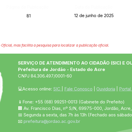
Página da Publicação:
Data da Publicação:
12 de junho de 2025
81
 Oficial, mas facilita a pesquisa para localizar a publicação oficial.
SERVIÇO DE ATENDIMENTO AO CIDADÃO (SIC) E O
Prefeitura de Jordão - Estado do Acre
CNPJ 84.306.497/0001-60
💻Acesso online: 
SIC 
| 
Fale Conosco
 | 
Ouvidoria
 | 
Portal
📱Fone: +55 (68)
99251-0013
(Gabinete do Prefeito)
🏢 Av. Francisco Dias, nº S/N, 69975-000, Jordão, Acre, 
📅 Segunda a sexta, das 7h às 13h (Fechado aos sábado
📧 
prefeitura@jordao.ac.gov.br