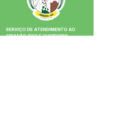
SERVIÇO DE ATENDIMENTO AO 
CIDADÃO (SIC) E OUVIDORIA
Prefeitura de Jordão - Estado do 
Acre
CNPJ 84.306.497/0001-60
💻Acesso online: 
SIC 
| 
Fale Conosco
 | 
Ouvidoria
 | 
Portal de Transparência
 | 
Mapa do Site
📱Fone: +55 (68)
99251-0013
(Gabinete 
do Prefeito)
🏢 Av. Francisco Dias, nº S/N, 69975-
000, Jordão, Acre, Brasil
📅 Segunda a sexta, das 7h às 13h 
(Fechado aos sábados, domingos e 