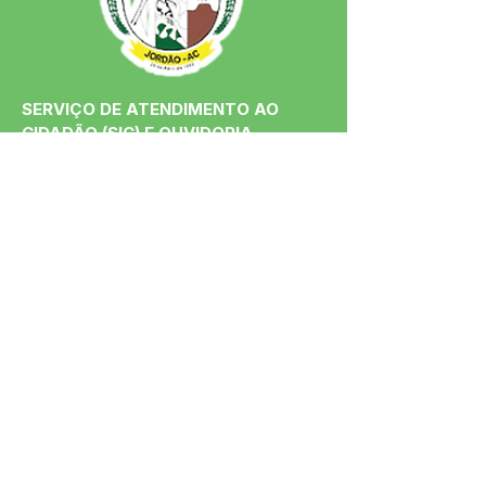
SERVIÇO DE ATENDIMENTO AO 
CIDADÃO (SIC) E OUVIDORIA
Prefeitura de Jordão - Estado do 
Acre
CNPJ 84.306.497/0001-60
💻Acesso online: 
SIC 
| 
Fale Conosco
 | 
Ouvidoria
 | 
Portal de Transparência
 | 
Mapa do Site
📱Fone: +55 (68)
99251-0013
(Gabinete 
do Prefeito)
🏢 Av. Francisco Dias, nº S/N, 69975-
000, Jordão, Acre, Brasil
📅 Segunda a sexta, das 7h às 13h 
(Fechado aos sábados, domingos e 