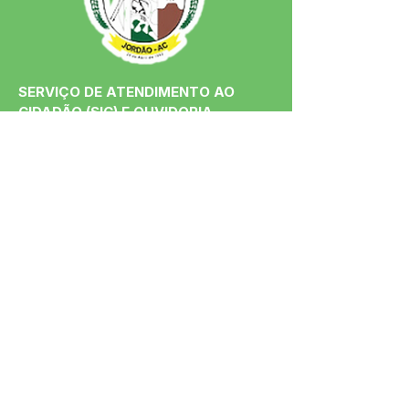
SERVIÇO DE ATENDIMENTO AO 
CIDADÃO (SIC) E OUVIDORIA
Prefeitura de Jordão - Estado do 
Acre
CNPJ 84.306.497/0001-60
💻Acesso online: 
SIC 
| 
Fale Conosco
 | 
Ouvidoria
 | 
Portal de Transparência
 | 
Mapa do Site
📱Fone: +55 (68)
99251-0013
(Gabinete 
do Prefeito)
🏢 Av. Francisco Dias, nº S/N, 69975-
000, Jordão, Acre, Brasil
📅 Segunda a sexta, das 7h às 13h 
(Fechado aos sábados, domingos e 