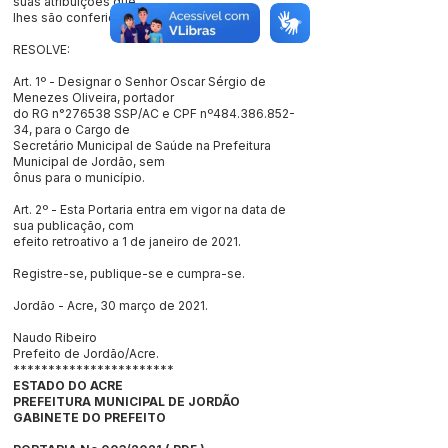
suas atribuições que
lhes são conferidas por Lei.
RESOLVE:
Art. 1º - Designar o Senhor Oscar Sérgio de
Menezes Oliveira, portador
do RG n°276538 SSP/AC e CPF nº484.386.852-
34, para o Cargo de
Secretário Municipal de Saúde na Prefeitura
Municipal de Jordão, sem
ônus para o município.
Art. 2º - Esta Portaria entra em vigor na data de
sua publicação, com
efeito retroativo a 1 de janeiro de 2021.
Registre-se, publique-se e cumpra-se.
Jordão - Acre, 30 março de 2021.
Naudo Ribeiro
Prefeito de Jordão/Acre.
***********************
ESTADO DO ACRE
PREFEITURA MUNICIPAL DE JORDÃO
GABINETE DO PREFEITO