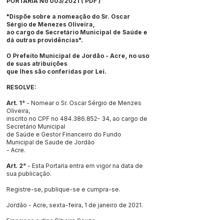
PORTARIA No 003/2021 (
PDF
)
"Dispõe sobre a nomeação do Sr. Oscar
Sérgio de Menezes Oliveira,
ao cargo de Secretário Municipal de Saúde e
dá outras providências".
O Prefeito Municipal de Jordão - Acre, no uso
de suas atribuições
que lhes são conferidas por Lei.
RESOLVE:
Art. 1°
- Nomear o Sr. Oscar Sérgio de Menzes
Oliveira,
inscrito no CPF no
484.386.852- 34
, ao cargo de
Secretário Municipal
de Saúde e Gestor Financeiro do Fundo
Municipal de Saude de Jordão
- Acre.
Art. 2°
- Esta Portaria entra em vigor na data de
sua publicação.
Registre-se, publique-se e cumpra-se.
Jordão - Acre, sexta-feira, 1 de janeiro de 2021.