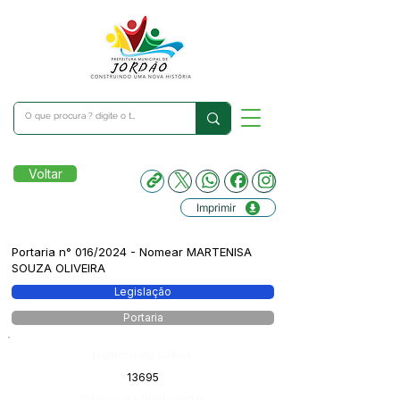
Voltar
Imprimir
Portaria n° 016/2024 - Nomear MARTENISA
SOUZA OLIVEIRA
Legislação
Portaria
Número do Diário:
13695
Página da Publicação: