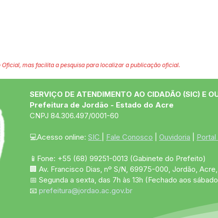
.
 Oficial, mas facilita a pesquisa para localizar a publicação oficial.
SERVIÇO DE ATENDIMENTO AO CIDADÃO (SIC) E O
Prefeitura de Jordão - Estado do Acre
CNPJ 84.306.497/0001-60
💻Acesso online: 
SIC 
| 
Fale Conosco
 | 
Ouvidoria
 | 
Portal
📱Fone: +55 (68)
99251-0013
(Gabinete do Prefeito)
🏢 Av. Francisco Dias, nº S/N, 69975-000, Jordão, Acre, 
📅 Segunda a sexta, das 7h às 13h (Fechado aos sábado
📧 
prefeitura@jordao.ac.gov.br