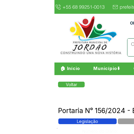
+55 68 99251-0013
prefei
O
🏠 Início
Município⬇️
Voltar
Portaria N° 156/2024 
Legislação
Número do Diário: