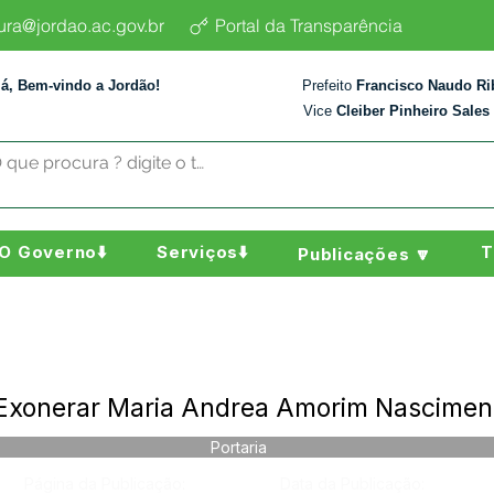
tura@jordao.ac.gov.br
Portal da Transparência
lá, Bem-vindo a Jordão!
Prefeito
Francisco Naudo Ri
Vice
Cleiber Pinheiro Sales
O Governo⬇️
Serviços⬇️
T
Publicações 🔽
- Exonerar Maria Andrea Amorim Nascimen
Portaria
Página da Publicação:
Data da Publicação: