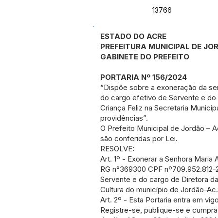
13766
ESTADO DO ACRE
PREFEITURA MUNICIPAL DE JO
GABINETE DO PREFEITO
PORTARIA Nº 156/2024
“Dispõe sobre a exoneração da s
do cargo efetivo de Servente e do 
Criança Feliz na Secretaria Munici
providências”.
O Prefeito Municipal de Jordão – A
são conferidas por Lei.
RESOLVE:
Art. 1º - Exonerar a Senhora Mari
RG n°369300 CPF nº709.952.812-20
Servente e do cargo de Diretora da
Cultura do município de Jordão-Ac.
Art. 2º - Esta Portaria entra em vi
Registre-se, publique-se e cumpra