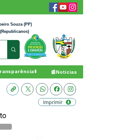
beiro Souza (PP)
 (Republicanos)
ransparência⬇️
📰Notícias
Imprimir
to
Órgão: