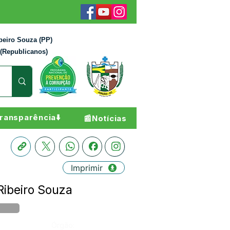
beiro Souza (PP)
 (Republicanos)
ransparência⬇️
📰Notícias
Imprimir
Ribeiro Souza
Órgão: