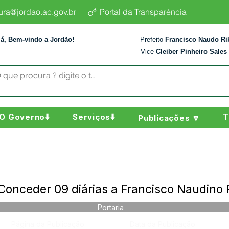
tura@jordao.ac.gov.br
Portal da Transparência
lá, Bem-vindo a Jordão!
Prefeito
Francisco Naudo Ri
Vice
Cleiber Pinheiro Sales
O Governo⬇️
Serviços⬇️
T
Publicações 🔽
 Conceder 09 diárias a Francisco Naudino 
Portaria
Página da Publicação:
Data da Publicação: