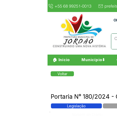
+55 68 99251-0013
prefei
O
🏠 Início
Município⬇️
Voltar
Portaria N° 180/2024 -
Legislação
Número do Diário: