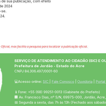
ta de sua publicação, com efeito
 de 2024
-se.
24.
 Oficial, mas facilita a pesquisa para localizar a publicação oficial.
SERVIÇO DE ATENDIMENTO AO CIDADÃO (SIC) E O
Prefeitura de Jordão - Estado do Acre
CNPJ 84.306.497/0001-60
💻Acesso online: 
SIC 
| 
Fale Conosco
 | 
Ouvidoria
 | 
Portal
📱Fone: +55 (68)
99251-0013
(Gabinete do Prefeito)
🏢 Av. Francisco Dias, nº S/N, 69975-000, Jordão, Acre, 
📅 Segunda a sexta, das 7h às 13h (Fechado aos sábado