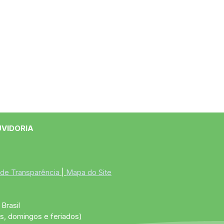
UVIDORIA
 de Transparência
 | 
Mapa do Site
Brasil
s, domingos e feriados)