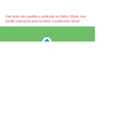
Este texto não substitui o publicado no Diário Oficial, mas
facilita a pesquisa para localizar a publicação oficial.
SERVIÇO DE ATENDIMENTO AO 
CIDADÃO (SIC) E OUVIDORIA
Prefeitura de Jordão - Estado do 
Acre
CNPJ 84.306.497/0001-60
💻Acesso online: 
SIC 
| 
Fale Conosco
 | 