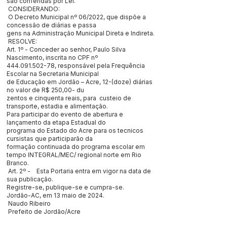
são conferidas por Lei.
CONSIDERANDO:
O Decreto Municipal nº 06/2022, que dispõe a
concessão de diárias e passa
gens na Administração Municipal Direta e Indireta.
RESOLVE:
Art. 1º - Conceder ao senhor, Paulo Silva
Nascimento, inscrita no CPF nº
444.091.502-78
, responsável pela Frequência
Escolar na Secretaria Municipal
de Educação em Jordão – Acre, 12-(doze) diárias
no valor de R$ 250,00- du
zentos e cinquenta reais, para custeio de
transporte, estadia e alimentação.
Para participar do evento de abertura e
lançamento da etapa Estadual do
programa do Estado do Acre para os tecnicos
cursistas que participarão da
formação continuada do programa escolar em
tempo INTEGRAL/MEC/ regional norte em Rio
Branco.
Art. 2º - Esta Portaria entra em vigor na data de
sua publicação.
Registre-se, publique-se e cumpra-se.
Jordão-AC, em 13 maio de 2024.
Naudo Ribeiro
Prefeito de Jordão/Acre