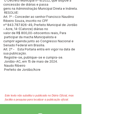
O Decreto Municipal nº 6/2022, que dispõe a
concessão de diárias e passa
gens na Administração Municipal Direta e Indireta.
RESOLVE:
Art. 1º - Conceder ao senhor Francisco Naudino
Ribeiro Souza, inscrito no CPF
nº
843.787.826-49
, Prefeito Municipal de Jordão
– Acre, 14-(Catorze) diárias no
valor de R$ 800,00-oitocentos reais, Para
participar da macha Municipalista e
cumprir agenda junto ao Congresso Nacional e
Senado Federal em Brasília.
Art. 2º - Esta Portaria entra em vigor na data de
sua publicação.
Registre-se, publique-se e cumpra-se.
Jordão-AC, em 15 de maio de 2024.
Naudo Ribeiro
Prefeito de Jordão/Acre
Este texto não substitui o publicado no Diário Oficial, mas
facilita a pesquisa para localizar a publicação oficial.