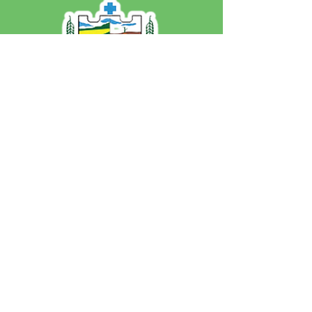
SERVIÇO DE ATENDIMENTO AO 
CIDADÃO (SIC) E OUVIDORIA
Prefeitura de Jordão - Estado do 
Acre
CNPJ 84.306.497/0001-60
💻Acesso online: 
SIC 
| 
Fale Conosco
 | 
Ouvidoria
 | 
Portal de Transparência
 | 
Mapa do Site
📱Fone: +55 (68)
99251-0013
(Gabinete 
do Prefeito)
🏢 Av. Francisco Dias, nº S/N, 69975-