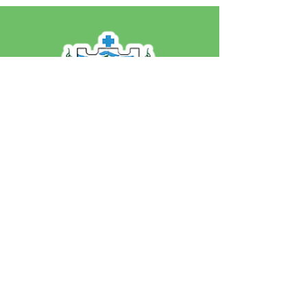
SERVIÇO DE ATENDIMENTO AO 
CIDADÃO (SIC) E OUVIDORIA
Prefeitura de Jordão - Estado do 
Acre
CNPJ 84.306.497/0001-60
💻Acesso online: 
SIC 
| 
Fale Conosco
 | 
Ouvidoria
 | 
Portal de Transparência
 | 
Mapa do Site
📱Fone: +55 (68)
99251-0013
(Gabinete 