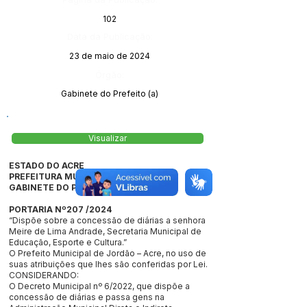
102
Data da Publicação:
23 de maio de 2024
Órgão:
Gabinete do Prefeito (a)
Visualizar
ESTADO DO ACRE
PREFEITURA MUNICIPAL DE JORDÃO
GABINETE DO PREFEITO
PORTARIA Nº207 /2024
“Dispõe sobre a concessão de diárias a senhora
Meire de Lima Andrade, Secretaria Municipal de
Educação, Esporte e Cultura.”
O Prefeito Municipal de Jordão – Acre, no uso de
suas atribuições que lhes são conferidas por Lei.
CONSIDERANDO:
O Decreto Municipal nº 6/2022, que dispõe a
concessão de diárias e passa gens na