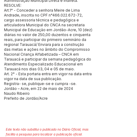
Administração Municipal Direta e Indireta.
RESOLVE:
Art.1° - Conceder a senhora Meire de Lima
Andrade, inscrita no CPF n°466.022.672-72,
cargo assessoria técnica e pedagógica e
articuladora Municipal do CNCA na secretaria
Municipal de Educação em Jordão-Acre, 10 (dez)
diárias no valor de 250,00 duzentos e cinquenta
reais, para participar do primeiro seminário da
regional Tarauacá/ Enviara para a construção
das metas e ações no âmbito do Compromisso
Nacional Criança Alfabetizada – CNCA em
Tarauacá e participar da semana pedagógica do
Atendimento Especializado Educacional em
Tarauacá nos dias 03, 04 e 05 de maio.
Art. 2° - Esta portaria entra em vigor na data entra
vigor na data de sua publicação.
Registra- se, publique-se e cumpra -se.
Jordão – Acre, em 22 de maio de 2024
Naudo Ribeiro
Prefeito de Jordão/Acre
Este texto não substitui o publicado no Diário Oficial, mas
facilita a pesquisa para localizar a publicação oficial.