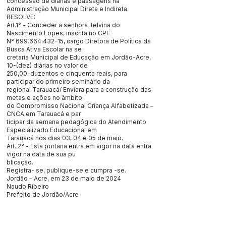
concessão de diárias e passagens na
Administração Municipal Direta e Indireta.
RESOLVE:
Art.1° - Conceder a senhora Itelvina do
Nascimento Lopes, inscrita no CPF
N°
699.664.432-15
, cargo Diretora de Política da
Busca Ativa Escolar na se
cretaria Municipal de Educação em Jordão-Acre,
10-(dez) diárias no valor de
250,00-duzentos e cinquenta reais, para
participar do primeiro seminário da
regional Tarauacá/ Enviara para a construção das
metas e ações no âmbito
do Compromisso Nacional Criança Alfabetizada –
CNCA em Tarauacá e par
ticipar da semana pedagógica do Atendimento
Especializado Educacional em
Tarauacá nos dias 03, 04 e 05 de maio.
Art. 2° - Esta portaria entra em vigor na data entra
vigor na data de sua pu
blicação.
Registra- se, publique-se e cumpra -se.
Jordão – Acre, em 23 de maio de 2024
Naudo Ribeiro
Prefeito de Jordão/Acre