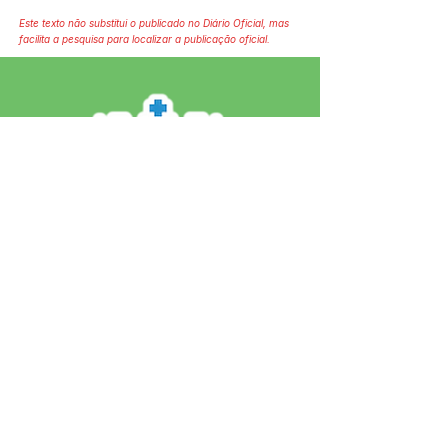
Este texto não substitui o publicado no Diário Oficial, mas
facilita a pesquisa para localizar a publicação oficial.
SERVIÇO DE ATENDIMENTO AO 
CIDADÃO (SIC) E OUVIDORIA
Prefeitura de Jordão - Estado do 
Acre
CNPJ 84.306.497/0001-60
💻Acesso online: 
SIC 
| 
Fale Conosco
 | 
Ouvidoria
 | 
Portal de Transparência
 | 