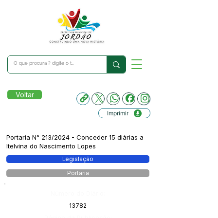
Voltar
Imprimir
Portaria N° 213/2024 - Conceder 15 diárias a
Itelvina do Nascimento Lopes
Legislação
Portaria
Número do Diário:
13782
Página da Publicação: