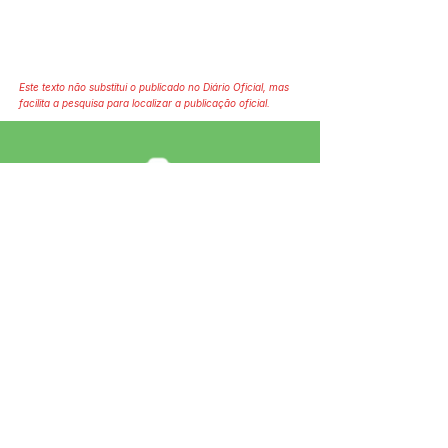
Este texto não substitui o publicado no Diário Oficial, mas
facilita a pesquisa para localizar a publicação oficial.
SERVIÇO DE ATENDIMENTO AO 
CIDADÃO (SIC) E OUVIDORIA
Prefeitura de Jordão - Estado do 
Acre
CNPJ 84.306.497/0001-60