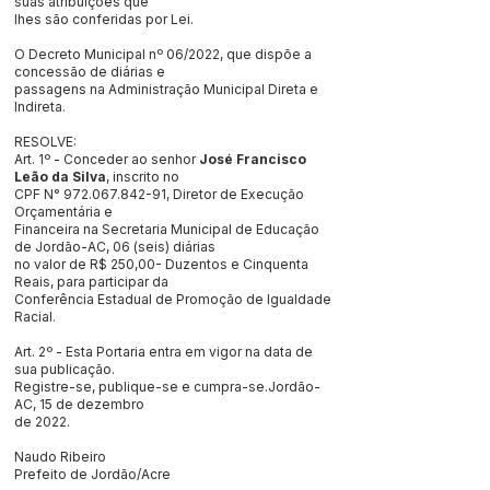
suas atribuições que
lhes são conferidas por Lei.
O Decreto Municipal nº 06/2022, que dispõe a
concessão de diárias e
passagens na Administração Municipal Direta e
Indireta.
RESOLVE:
Art. 1º - Conceder ao senhor
José Francisco
Leão da Silva
, inscrito no
CPF N°
972.067.842-91
, Diretor de Execução
Orçamentária e
Financeira na Secretaria Municipal de Educação
de Jordão-AC, 06 (seis) diárias
no valor de R$ 250,00- Duzentos e Cinquenta
Reais, para participar da
Conferência Estadual de Promoção de Igualdade
Racial.
Art. 2º - Esta Portaria entra em vigor na data de
sua publicação.
Registre-se, publique-se e cumpra-se.Jordão-
AC, 15 de dezembro
de 2022.
Naudo Ribeiro
Prefeito de Jordão/Acre