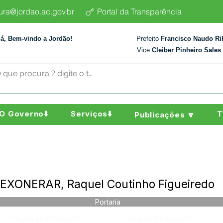
tura@jordao.ac.gov.br
Portal da Transparência
lá, Bem-vindo a Jordão!
Prefeito
Francisco Naudo Ri
Vice
Cleiber Pinheiro Sales
O Governo⬇️
Serviços⬇️
T
Publicações 🔽
- EXONERAR, Raquel Coutinho Figueiredo
Portaria
Página da Publicação:
Data da Publicação: