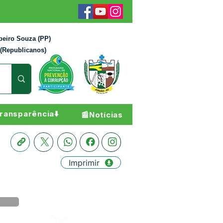
beiro Souza (PP)
 (Republicanos)
ransparência⬇️
📰Notícias
Imprimir
Órgão: