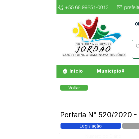
+55 68 99251-0013
prefei
O
🏠 Início
Município⬇️
Voltar
Portaria N° 520/2020 
Legislação
Número do Diário: