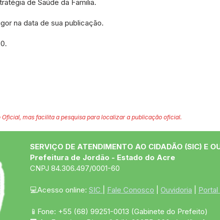
ratégia de Saúde da Familia.
vigor na data de sua publicação.
0.
 Oficial, mas facilita a pesquisa para localizar a publicação oficial.
SERVIÇO DE ATENDIMENTO AO CIDADÃO (SIC) E O
Prefeitura de Jordão - Estado do Acre
CNPJ 84.306.497/0001-60
💻Acesso online: 
SIC 
| 
Fale Conosco
 | 
Ouvidoria
 | 
Portal
📱Fone: +55 (68)
99251-0013
(Gabinete do Prefeito)