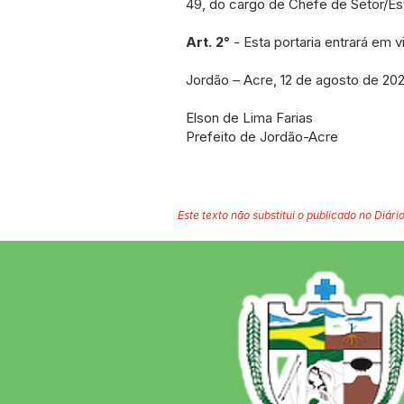
49, do cargo de Chefe de Setor/Est
Art. 2°
- Esta portaria entrará em 
Jordão – Acre, 12 de agosto de 202
Elson de Lima Farias
Prefeito de Jordão-Acre
Este texto não substitui o publicado no Diário