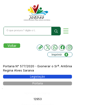
Voltar
Imprimir
Portaria N° 577/2020 - Exonerar o Srª. Antônia
Regina Alves Saraiva
Legislação
Portaria
Número do Diário:
12953
Página da Publicação: