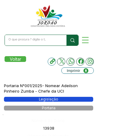
Voltar
Imprimir
Portaria N°001/2025- Nomear Adeilson
Pinheiro Zumba - Chefe da UCI
Legislação
Portaria
Número do Diário:
13938
Página da Publicação: