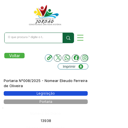
Voltar
Imprimir
Portaria N°008/2025 - Nomear Elieudo Ferreira
de Oliveira
Legislação
Portaria
Número do Diário:
13938
Página da Publicação: