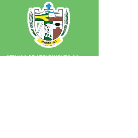
SERVIÇO DE ATENDIMENTO AO 
CIDADÃO (SIC) E OUVIDORIA
Prefeitura de Jordão - Estado do 
Acre
CNPJ 84.306.497/0001-60
💻Acesso online: 
SIC 
| 
Fale Conosco
 | 
Ouvidoria
 | 
Portal de Transparência
 | 
Mapa do Site
📱Fone: +55 (68)
99251-0013
(Gabinete 
do Prefeito)