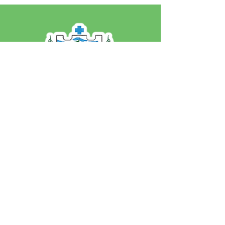
SERVIÇO DE ATENDIMENTO AO 
CIDADÃO (SIC) E OUVIDORIA
Prefeitura de Jordão - Estado do 
Acre
CNPJ 84.306.497/0001-60
💻Acesso online: 
SIC 
| 
Fale Conosco
 | 
Ouvidoria
 | 
Portal de Transparência
 | 
Mapa do Site
📱Fone: +55 (68)
99251-0013
(Gabinete 