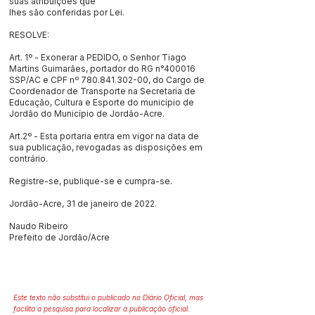
suas atribuições que
lhes são conferidas por Lei.
RESOLVE:
Art. 1º - Exonerar a PEDIDO, o Senhor Tiago
Martins Guimarães, portador do RG n°400016
SSP/AC e CPF nº
780.841.302-00
, do Cargo de
Coordenador de Transporte na Secretaria de
Educação, Cultura e Esporte do município de
Jordão do Município de Jordão-Acre.
Art.2º - Esta portaria entra em vigor na data de
sua publicação, revogadas as disposições em
contrário.
Registre-se, publique-se e cumpra-se.
Jordão-Acre, 31 de janeiro de 2022.
Naudo Ribeiro
Prefeito de Jordão/Acre
Este texto não substitui o publicado no Diário Oficial, mas
facilita a pesquisa para localizar a publicação oficial.