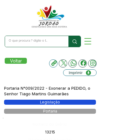
Voltar
Imprimir
Portaria N°009/2022 - Exonerar a PEDIDO, o
Senhor Tiago Martins Guimarães
Legislação
Portaria
Número do Diário:
13215
Página da Publicação: