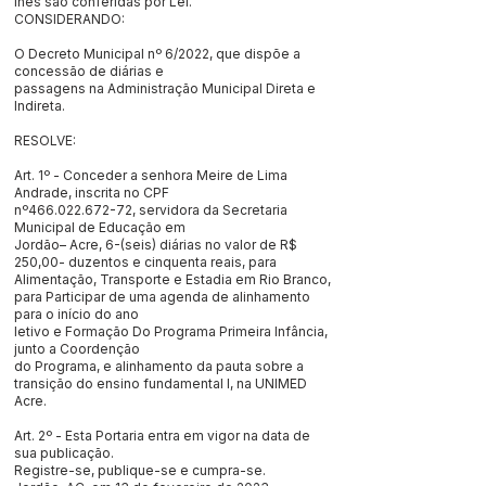
lhes são conferidas por Lei.
CONSIDERANDO:
O Decreto Municipal nº 6/2022, que dispõe a
concessão de diárias e
passagens na Administração Municipal Direta e
Indireta.
RESOLVE:
Art. 1º - Conceder a senhora Meire de Lima
Andrade, inscrita no CPF
nº466.022.672-72, servidora da Secretaria
Municipal de Educação em
Jordão– Acre, 6-(seis) diárias no valor de R$
250,00- duzentos e cinquenta reais, para
Alimentação, Transporte e Estadia em Rio Branco,
para Participar de uma agenda de alinhamento
para o início do ano
letivo e Formação Do Programa Primeira Infância,
junto a Coordenção
do Programa, e alinhamento da pauta sobre a
transição do ensino fundamental I, na UNIMED
Acre.
Art. 2º - Esta Portaria entra em vigor na data de
sua publicação.
Registre-se, publique-se e cumpra-se.