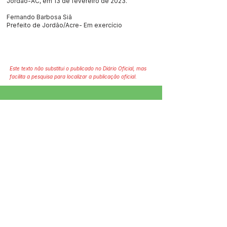
Jordão-AC, em 13 de fevereiro de 2023.
Fernando Barbosa Siã
Prefeito de Jordão/Acre- Em exercício
Este texto não substitui o publicado no Diário Oficial, mas
facilita a pesquisa para localizar a publicação oficial.
SERVIÇO DE ATENDIMENTO AO 
CIDADÃO (SIC) E OUVIDORIA
Prefeitura de Jordão - Estado do 