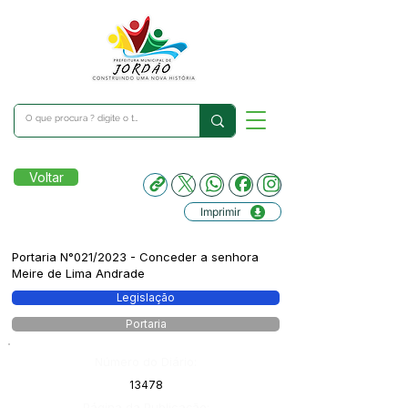
Voltar
Imprimir
Portaria N°021/2023 - Conceder a senhora
Meire de Lima Andrade
Legislação
Portaria
Número do Diário:
13478
Página da Publicação: