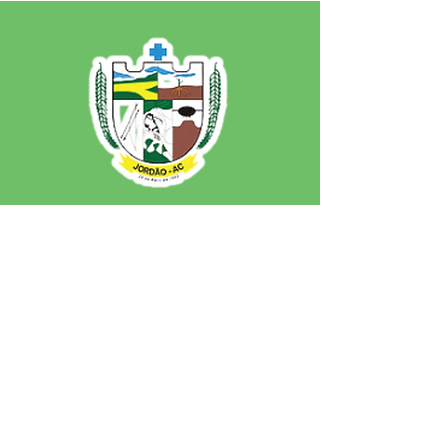
SERVIÇO DE ATENDIMENTO AO 
CIDADÃO (SIC) E OUVIDORIA
Prefeitura de Jordão - Estado do 
Acre
CNPJ 84.306.497/0001-60
💻Acesso online: 
SIC 
| 
Fale Conosco
 | 
Ouvidoria
 | 
Portal de Transparência
 | 
Mapa do Site
📱Fone: +55 (68)
99251-0013
(Gabinete 