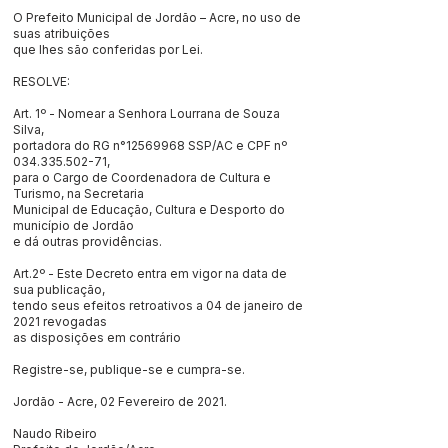
O Prefeito Municipal de Jordão – Acre, no uso de
suas atribuições
que lhes são conferidas por Lei.
RESOLVE:
Art. 1º - Nomear a Senhora Lourrana de Souza
Silva,
portadora do RG n°12569968 SSP/AC e CPF nº
034.335.502-71
,
para o Cargo de Coordenadora de Cultura e
Turismo, na Secretaria
Municipal de Educação, Cultura e Desporto do
município de Jordão
e dá outras providências.
Art.2º - Este Decreto entra em vigor na data de
sua publicação,
tendo seus efeitos retroativos a 04 de janeiro de
2021 revogadas
as disposições em contrário
Registre-se, publique-se e cumpra-se.
Jordão - Acre, 02 Fevereiro de 2021.
Naudo Ribeiro