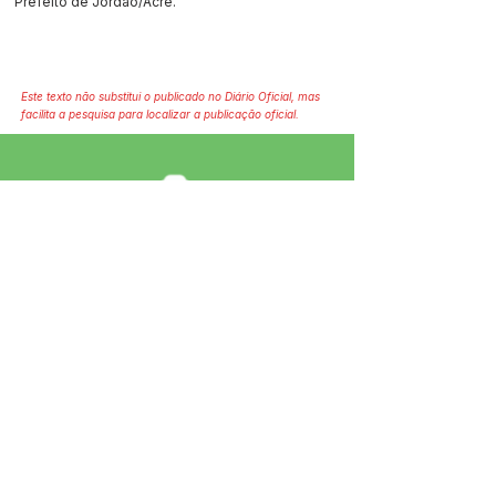
Prefeito de Jordão/Acre.
Este texto não substitui o publicado no Diário Oficial, mas
facilita a pesquisa para localizar a publicação oficial.
SERVIÇO DE ATENDIMENTO AO 
CIDADÃO (SIC) E OUVIDORIA
Prefeitura de Jordão - Estado do 
Acre
CNPJ 84.306.497/0001-60