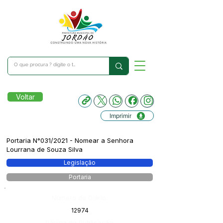
Voltar
Imprimir
Portaria N°031/2021 - Nomear a Senhora
Lourrana de Souza Silva
Legislação
Portaria
Número do Diário:
12974
Página da Publicação: