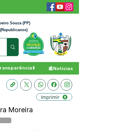
beiro Souza (PP)
 (Republicanos)
ransparência⬇️
📰Notícias
Imprimir
ira Moreira
Órgão: