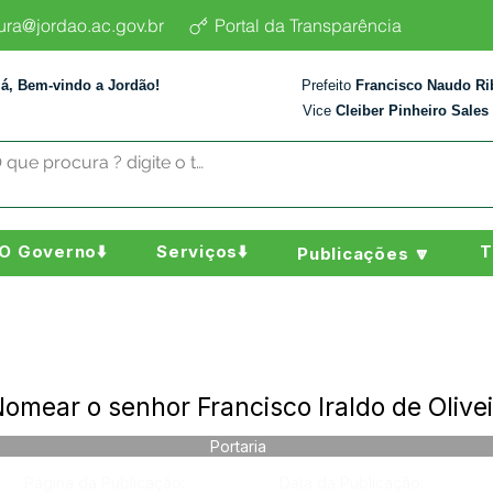
tura@jordao.ac.gov.br
Portal da Transparência
lá, Bem-vindo a Jordão!
Prefeito
Francisco Naudo Ri
Vice
Cleiber Pinheiro Sales
O Governo⬇️
Serviços⬇️
T
Publicações 🔽
omear o senhor Francisco Iraldo de Olive
Portaria
Página da Publicação:
Data da Publicação: