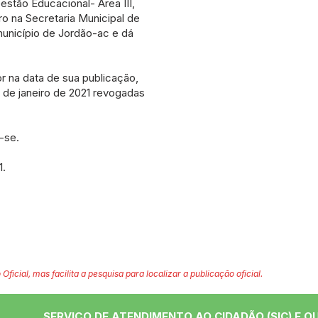
stão Educacional- Área III,
ro na Secretaria Municipal de
unicípio de Jordão-ac e dá
or na data de sua publicação,
4 de janeiro de 2021 revogadas
-se.
1.
 Oficial, mas facilita a pesquisa para localizar a publicação oficial.
SERVIÇO DE ATENDIMENTO AO CIDADÃO (SIC) E O