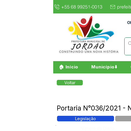
+55 68 99251-0013
prefei
O
🏠 Início
Município⬇️
Voltar
Portaria N°036/2021 - N
Legislação
Número do Diário: