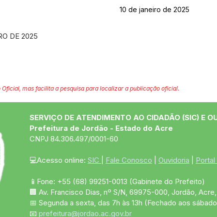
10 de janeiro de 2025
RO DE 2025
 Oficial, mas facilita a pesquisa para localizar a publicação oficial.
SERVIÇO DE ATENDIMENTO AO CIDADÃO (SIC) E O
Prefeitura de Jordão - Estado do Acre
CNPJ 84.306.497/0001-60
💻Acesso online: 
SIC 
| 
Fale Conosco
 | 
Ouvidoria
 | 
Portal
📱Fone: +55 (68)
99251-0013
(Gabinete do Prefeito)
🏢 Av. Francisco Dias, nº S/N, 69975-000, Jordão, Acre, 
📅 Segunda a sexta, das 7h às 13h (Fechado aos sábado
📧 
prefeitura@jordao.ac.gov.br