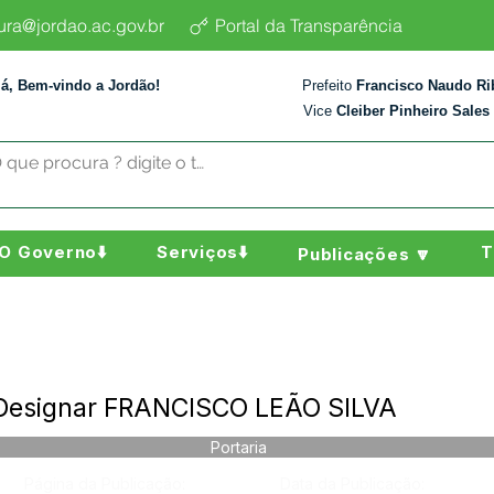
tura@jordao.ac.gov.br
Portal da Transparência
lá, Bem-vindo a Jordão!
Prefeito
Francisco Naudo Ri
Vice
Cleiber Pinheiro Sales
O Governo⬇️
Serviços⬇️
T
Publicações 🔽
 Designar FRANCISCO LEÃO SILVA
Portaria
Página da Publicação:
Data da Publicação: