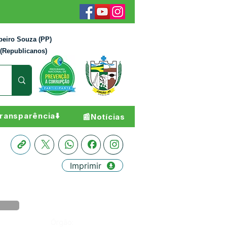
beiro Souza (PP)
 (Republicanos)
ransparência⬇️
📰Notícias
Imprimir
Órgão: