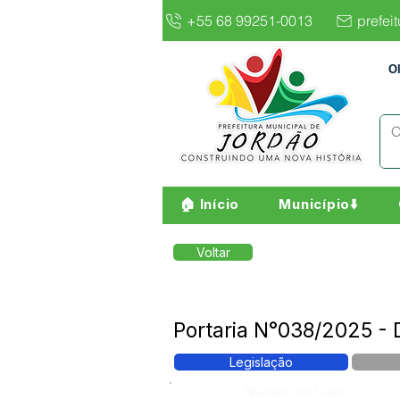
+55 68 99251-0013
prefei
O
🏠 Início
Município⬇️
Voltar
Portaria N°038/2025 -
Legislação
Número do Diário: