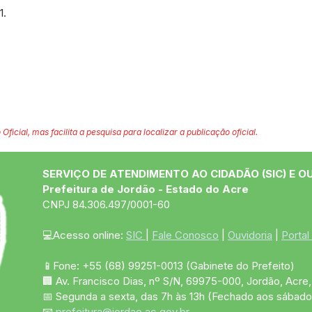
1.
 Oficial, mas facilita a pesquisa para localizar a publicação oficial.
SERVIÇO DE ATENDIMENTO AO CIDADÃO (SIC) E O
Prefeitura de Jordão - Estado do Acre
CNPJ 84.306.497/0001-60
💻Acesso online: 
SIC 
| 
Fale Conosco
 | 
Ouvidoria
 | 
Portal
📱Fone: +55 (68)
99251-0013
(Gabinete do Prefeito)
🏢 Av. Francisco Dias, nº S/N, 69975-000, Jordão, Acre, 
📅 Segunda a sexta, das 7h às 13h (Fechado aos sábado
📧 
prefeitura@jordao.ac.gov.br