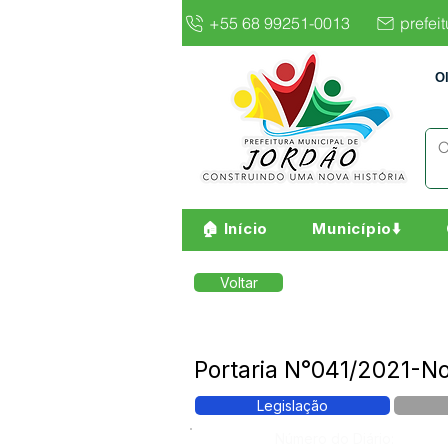
+55 68 99251-0013
prefei
O
🏠 Início
Município⬇️
Voltar
Portaria N°041/2021-N
Legislação
Número do Diário: