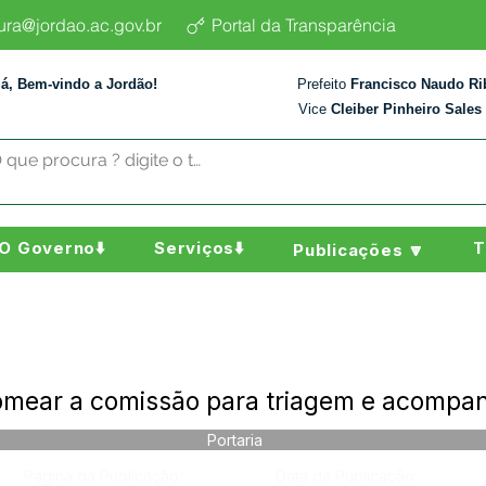
tura@jordao.ac.gov.br
Portal da Transparência
lá, Bem-vindo a Jordão!
Prefeito
Francisco Naudo Ri
Vice
Cleiber Pinheiro Sales
O Governo⬇️
Serviços⬇️
T
Publicações 🔽
omear a comissão para triagem e acompa
Portaria
Página da Publicação:
Data da Publicação: