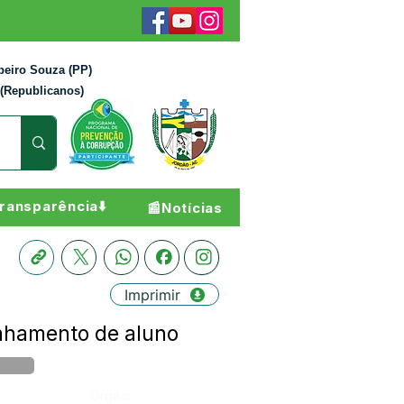
beiro Souza (PP)
 (Republicanos)
ransparência⬇️
📰Notícias
Imprimir
nhamento de aluno
Órgão: