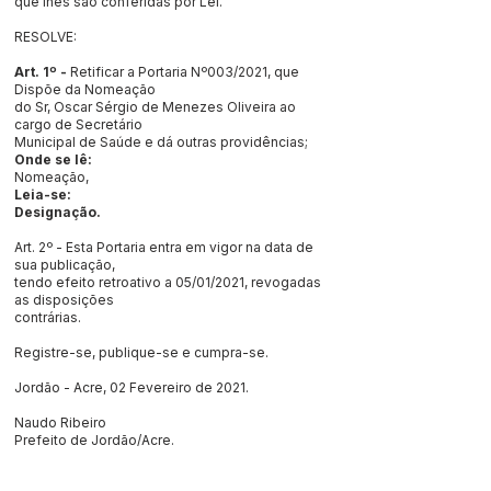
que lhes são conferidas por Lei.
RESOLVE:
Art. 1º -
Retificar a Portaria Nº003/2021, que
Dispõe da Nomeação
do Sr, Oscar Sérgio de Menezes Oliveira ao
cargo de Secretário
Municipal de Saúde e dá outras providências;
Onde se lê:
Nomeação,
Leia-se:
Designação.
Art. 2º - Esta Portaria entra em vigor na data de
sua publicação,
tendo efeito retroativo a 05/01/2021, revogadas
as disposições
contrárias.
Registre-se, publique-se e cumpra-se.
Jordão - Acre, 02 Fevereiro de 2021.
Naudo Ribeiro
Prefeito de Jordão/Acre.