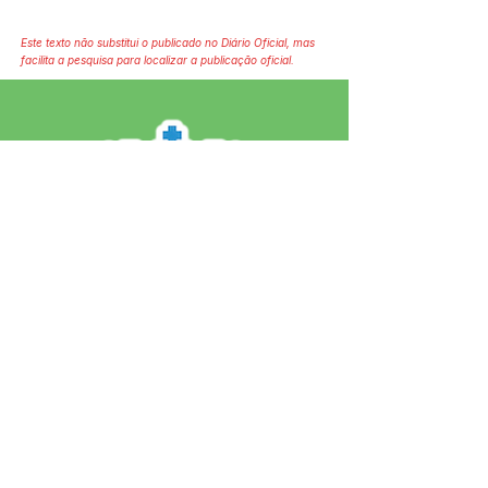
Este texto não substitui o publicado no Diário Oficial, mas
facilita a pesquisa para localizar a publicação oficial.
SERVIÇO DE ATENDIMENTO AO 
CIDADÃO (SIC) E OUVIDORIA
Prefeitura de Jordão - Estado do 
Acre
CNPJ 84.306.497/0001-60
💻Acesso online: 
SIC 
| 
Fale Conosco
 | 
Ouvidoria
 | 
Portal de Transparência
 | 