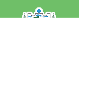
SERVIÇO DE ATENDIMENTO AO 
CIDADÃO (SIC) E OUVIDORIA
Prefeitura de Jordão - Estado do 
Acre
CNPJ 84.306.497/0001-60
💻Acesso online: 
SIC 
| 
Fale Conosco
 | 
Ouvidoria
 | 
Portal de Transparência
 | 
Mapa do Site
📱Fone: +55 (68)
99251-0013
(Gabinete 