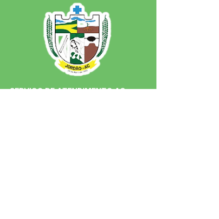
SERVIÇO DE ATENDIMENTO AO 
CIDADÃO (SIC) E OUVIDORIA
Prefeitura de Jordão - Estado do 
Acre
CNPJ 84.306.497/0001-60
💻Acesso online: 
SIC 
| 
Fale Conosco
 | 
Ouvidoria
 | 
Portal de Transparência
 | 
Mapa do Site
📱Fone: +55 (68)
99251-0013
(Gabinete 
do Prefeito)