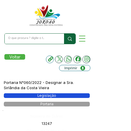
Voltar
Imprimir
Portaria N°060/2022 - Designar a Sra.
Sirlândia da Costa Vieira
Legislação
Portaria
Número do Diário:
13247
Página da Publicação: