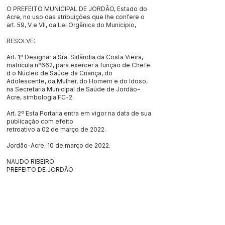
O PREFEITO MUNICIPAL DE JORDÃO, Estado do
Acre, no uso das atribuições que lhe confere o
art. 59, V e VII, da Lei Orgânica do Município,
RESOLVE:
Art. 1º Designar a Sra. Sirlândia da Costa Vieira,
matrícula nº662, para exercer a função de Chefe
d o Núcleo de Saúde da Criança, do
Adolescente, da Mulher, do Homem e do Idoso,
na Secretaria Municipal de Saúde de Jordão-
Acre, simbologia FC-2.
Art. 2º Esta Portaria entra em vigor na data de sua
publicação com efeito
retroativo a 02 de março de 2022.
Jordão-Acre, 10 de março de 2022.
NAUDO RIBEIRO
PREFEITO DE JORDÃO
Este texto não substitui o publicado no Diário Oficial, mas
facilita a pesquisa para localizar a publicação oficial.