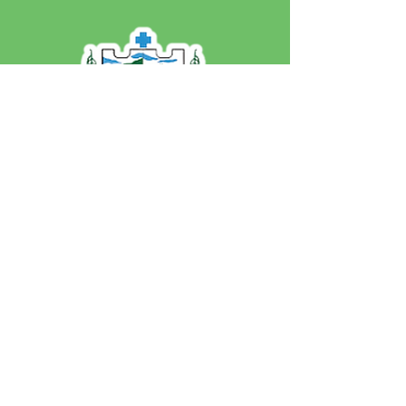
SERVIÇO DE ATENDIMENTO AO 
CIDADÃO (SIC) E OUVIDORIA
Prefeitura de Jordão - Estado do 
Acre
CNPJ 84.306.497/0001-60
💻Acesso online: 
SIC 
| 
Fale Conosco
 | 
Ouvidoria
 | 
Portal de Transparência
 | 
Mapa do Site
📱Fone: +55 (68)
99251-0013
(Gabinete 