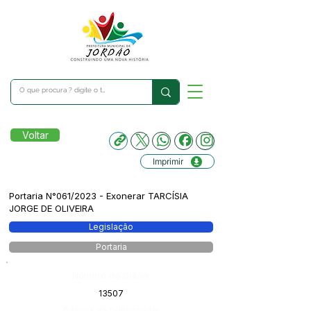
Voltar
Imprimir
Portaria N°061/2023 - Exonerar TARCÍSIA
JORGE DE OLIVEIRA
Legislação
Portaria
Número do Diário:
13507
Página da Publicação: