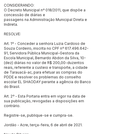
CONSIDERANDO:
O Decreto Municipal nº 018/2011, que dispõe a
concessão de diárias e
passagens na Administração Municipal Direta e
Indireta.
RESOLVE:
Art. 1º - Conceder a senhora Luzia Cardoso de
Souza Cordeiro, inscrita no CPF nº
617.496.642-
91
, Servidora Pública Municipal-Gestora da
Escola Municipal, Bernardo Abdon da Silva, 10-
(dez) diárias no valor de R$ 200,00-duzentos
reais, referente a custeio e transporte, a cidade
de Tarauacá-ac, para efetuar as compras do
PDDE e resolver os problemas do conselho
escolar EL SHAODAY perante a agência do Banco
do Brasil.
Art. 2º - Esta Portaria entra em vigor na data de
sua publicação, revogadas a disposições em
contrário.
Registre-se, publique-se e cumpra-se.
Jordão - Acre, terça-feira, 6 de abril de 2021.