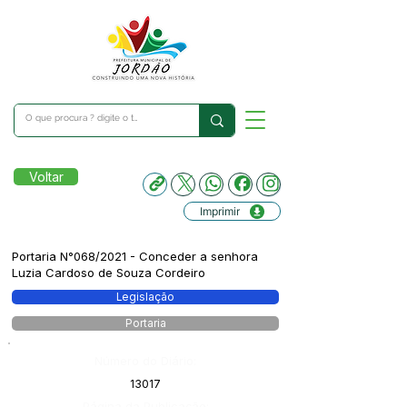
Voltar
Imprimir
Portaria N°068/2021 - Conceder a senhora
Luzia Cardoso de Souza Cordeiro
Legislação
Portaria
Número do Diário:
13017
Página da Publicação: