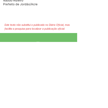
Naudo Ribeiro
Prefeito de Jordão/Acre
Este texto não substitui o publicado no Diário Oficial, mas
facilita a pesquisa para localizar a publicação oficial.
SERVIÇO DE ATENDIMENTO AO 
CIDADÃO (SIC) E OUVIDORIA
Prefeitura de Jordão - Estado do 
Acre
CNPJ 84.306.497/0001-60